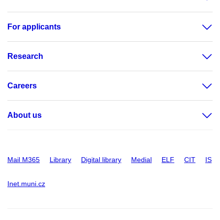
For applicants
Research
Careers
About us
Mail M365
Library
Digital library
Medial
ELF
CIT
IS
Inet.muni.cz