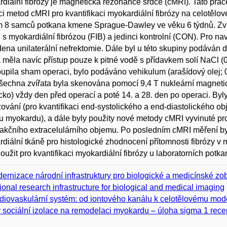
diální fibrózy je magnetická rezonance srdce (cMRI). Tato práce 
ci metod cMRI pro kvantifikaci myokardiální fibrózy na celotěl
 8 samců potkana kmene Sprague-Dawley ve věku 6 týdnů. Zví
i s myokardiální fibrózou (FIB) a jedinci kontrolní (CON). Pro n
ena unilaterální nefrektomie. Dále byl u této skupiny podáván de
a měla navíc přístup pouze k pitné vodě s přídavkem solí NaCl (0
upila sham operaci, bylo podáváno vehikulum (arašídový olej; 0,
Všechna zvířata byla skenována pomocí 9,4 T nukleární magneti
o) vždy den před operací a poté 14. a 28. den po operaci. By
ování (pro kvantifikaci end-systolického a end-diastolického o
 myokardu), a dále byly použity nové metody cMRI vyvinuté pro 
rakčního extracelulárního objemu. Po posledním cMRI měření by
diální tkáně pro histologické zhodnocení přítomnosti fibrózy
loužit pro kvantifikaci myokardiální fibrózy u laboratorních pot
ernizace národní infrastruktury pro biologické a medicínské 
ional research infrastructure for biological and medical imaging
diovaskulární systém: od iontového kanálu k celotělovému mod
v sociální izolace na remodelaci myokardu – úloha sigma 1 rece