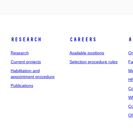
Research
Careers
A
Research
Available positions
Or
Current projects
Selection procedure rules
Fa
Habilitation and
Me
appointment procedure
HR
Publications
Co
Wh
Co
Of