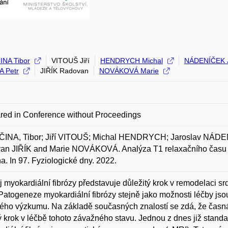
NA Tibor
VITOUŠ Jiří
HENDRYCH Michal
NÁDENÍČEK J
 Petr
JIŘÍK Radovan
NOVÁKOVÁ Marie
red in Conference without Proceedings
INA, Tibor; Jiří VITOUŠ; Michal HENDRYCH; Jaroslav NÁ
n JIŘÍK and Marie NOVÁKOVÁ. Analýza T1 relaxačního času jak
a. In 97. Fyziologické dny. 2022.
 myokardiální fibrózy představuje důležitý krok v remodelaci s
 Patogeneze myokardiální fibrózy stejně jako možnosti léčby jso
kého výzkumu. Na základě současných znalostí se zdá, že časná
ý krok v léčbě tohoto závažného stavu. Jednou z dnes již standa