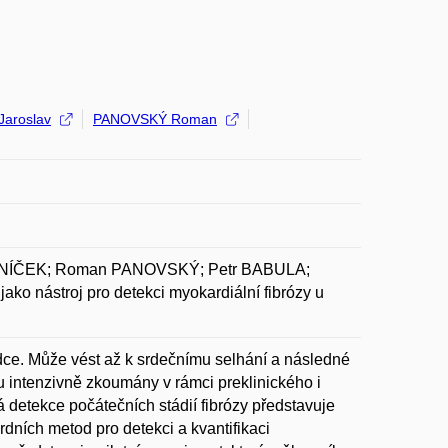
aroslav
PANOVSKÝ Roman
DENÍČEK; Roman PANOVSKÝ; Petr BABULA;
o nástroj pro detekci myokardiální fibrózy u
rdce. Může vést až k srdečnímu selhání a následné
u intenzivně zkoumány v rámci preklinického i
 detekce počátečních stádií fibrózy představuje
rdních metod pro detekci a kvantifikaci