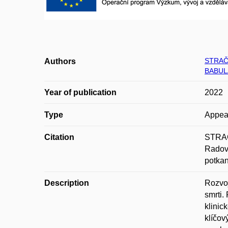
STRAČI
Authors
BABULA
Year of publication
2022
Type
Appea
Citation
STRAČ
Radova
potkan
Description
Rozvoj
smrti.
klinic
klíčov