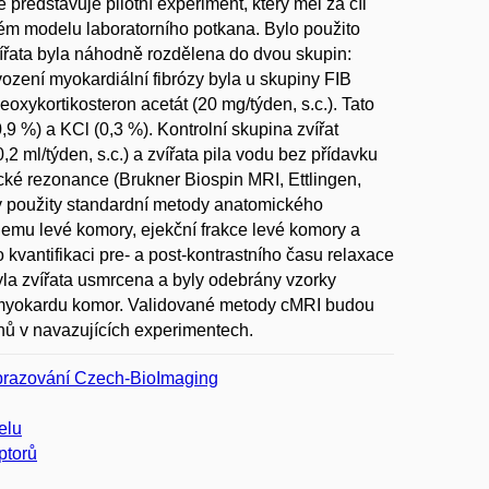
představuje pilotní experiment, který měl za cíl
ovém modelu laboratorního potkana. Bylo použito
řata byla náhodně rozdělena do dvou skupin:
avození myokardiální fibrózy byla u skupiny FIB
oxykortikosteron acetát (20 mg/týden, s.c.). Tato
,9 %) a KCl (0,3 %). Kontrolní skupina zvířat
2 ml/týden, s.c.) a zvířata pila vodu bez přídavku
cké rezonance (Brukner Biospin MRI, Ettlingen,
ly použity standardní metody anatomického
bjemu levé komory, ejekční frakce levé komory a
kvantifikaci pre- a post-kontrastního času relaxace
la zvířata usmrcena a byly odebrány vzorky
 v myokardu komor. Validované metody cMRI budou
kanů v navazujících experimentech.
zobrazování Czech-BioImaging
elu
ptorů