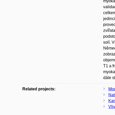
myokar
valida
celkem
jedinc
proved
zvířat
podsto
solí. 
Německ
zobraz
objemu
T1 a f
myokar
dále s
Related projects:
Mod
Nat
Kar
Vli