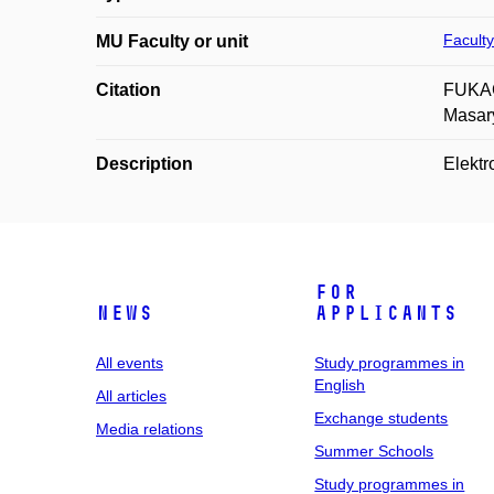
Faculty
MU Faculty or unit
Citation
FUKAČ,
Masary
Description
Elektr
For
News
applicants
All events
Study programmes in
English
All articles
Exchange students
Media relations
Summer Schools
Study programmes in