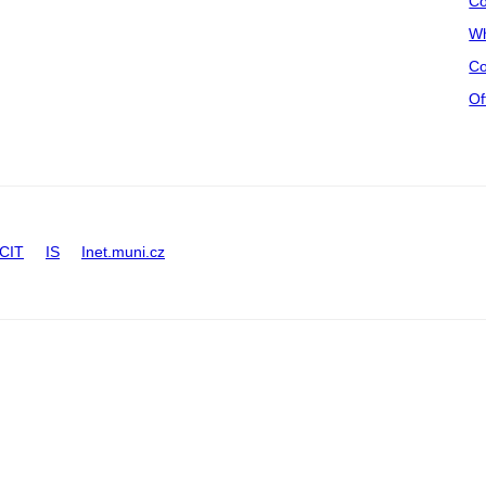
Co
Wh
Co
Of
CIT
IS
Inet.muni.cz