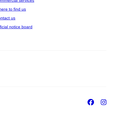
mmercial services
ere to find us
ntact us
ficial notice board
Facebook
Insta