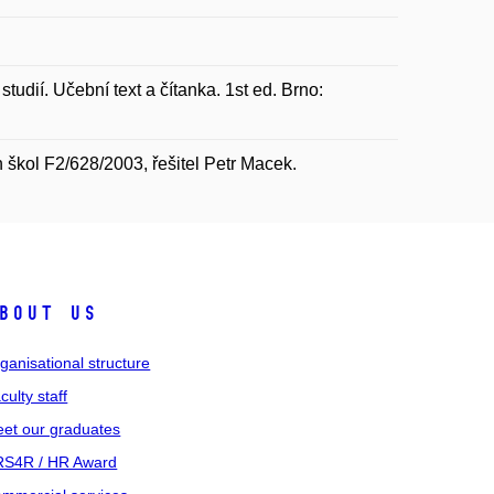
ií. Učební text a čítanka. 1st ed. Brno:
 škol F2/628/2003, řešitel Petr Macek.
bout us
ganisational structure
culty staff
et our graduates
S4R / HR Award