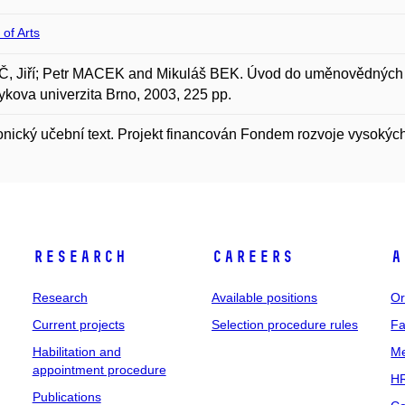
 of Arts
 Jiří; Petr MACEK and Mikuláš BEK. Úvod do uměnovědných stud
kova univerzita Brno, 2003, 225 pp.
onický učební text. Projekt financován Fondem rozvoje vysokých
Research
Careers
A
Research
Available positions
Or
Current projects
Selection procedure rules
Fa
Habilitation and
Me
appointment procedure
HR
Publications