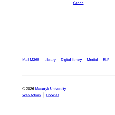
Czech
Mail M365
Library
Digital library
Medial
ELF
© 2026
Masaryk University
Web Admin
Cookies