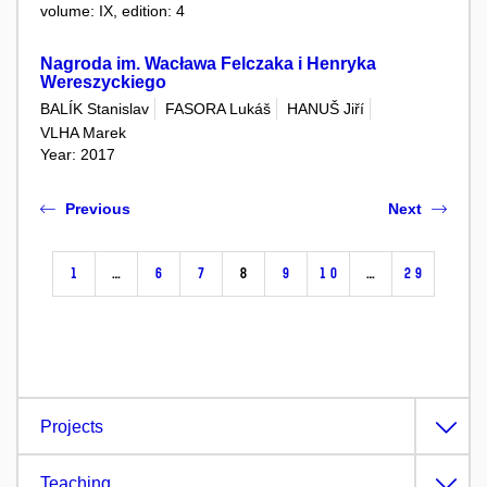
volume: IX, edition: 4
Nagroda im. Wacława Felczaka i Henryka
Wereszyckiego
BALÍK Stanislav
FASORA Lukáš
HANUŠ Jiří
VLHA Marek
Year: 2017
Previous
Next
1
…
6
7
8
9
10
…
29
Projects
Teaching