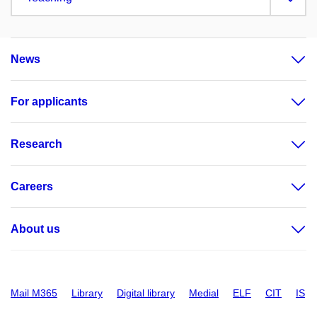
News
For applicants
Research
Careers
About us
Mail M365
Library
Digital library
Medial
ELF
CIT
IS