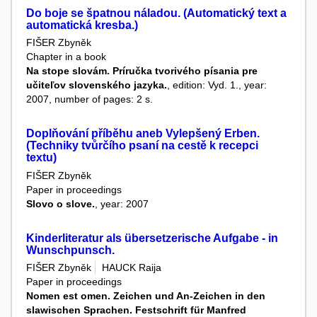
Do boje se špatnou náladou. (Automatický text a
automatická kresba.)
FIŠER Zbyněk
Chapter in a book
Na stope slovám. Príručka tvorivého písania pre
učiteľov slovenského jazyka.
, edition: Vyd. 1., year:
2007, number of pages: 2 s.
Doplňování příběhu aneb Vylepšený Erben.
(Techniky tvůrčího psaní na cestě k recepci
textu)
FIŠER Zbyněk
Paper in proceedings
Slovo o slove.
, year: 2007
Kinderliteratur als übersetzerische Aufgabe - in
Wunschpunsch.
FIŠER Zbyněk
HAUCK Raija
Paper in proceedings
Nomen est omen. Zeichen und An-Zeichen in den
slawischen Sprachen. Festschrift für Manfred