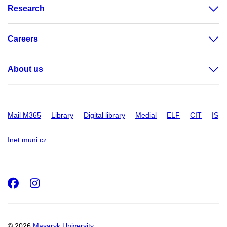
Research
Careers
About us
Mail M365
Library
Digital library
Medial
ELF
CIT
IS
Inet.muni.cz
Facebook
Instagram
© 2026
Masaryk University