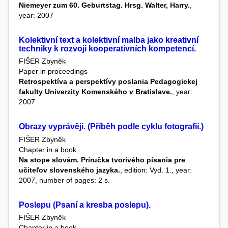
Niemeyer zum 60. Geburtstag. Hrsg. Walter, Harry.
,
year: 2007
Kolektivní text a kolektivní malba jako kreativní
techniky k rozvoji kooperativních kompetencí.
FIŠER Zbyněk
Paper in proceedings
Retrospektíva a perspektívy poslania Pedagogickej
fakulty Univerzity Komenského v Bratislave.
, year:
2007
Obrazy vyprávějí. (Příběh podle cyklu fotografií.)
FIŠER Zbyněk
Chapter in a book
Na stope slovám. Príručka tvorivého písania pre
učiteľov slovenského jazyka.
, edition: Vyd. 1., year:
2007, number of pages: 2 s.
Poslepu (Psaní a kresba poslepu).
FIŠER Zbyněk
Chapter in a book