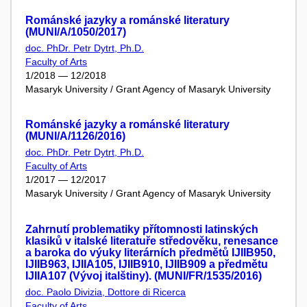
Románské jazyky a románské literatury
(MUNI/A/1050/2017)
doc. PhDr. Petr Dytrt, Ph.D.
Faculty of Arts
1/2018 — 12/2018
Masaryk University / Grant Agency of Masaryk University
Románské jazyky a románské literatury
(MUNI/A/1126/2016)
doc. PhDr. Petr Dytrt, Ph.D.
Faculty of Arts
1/2017 — 12/2017
Masaryk University / Grant Agency of Masaryk University
Zahrnutí problematiky přítomnosti latinských
klasiků v italské literatuře středověku, renesance
a baroka do výuky literárních předmětů IJIIB950,
IJIIB963, IJIIA105, IJIIB910, IJIIB909 a předmětu
IJIIA107 (Vývoj italštiny). (MUNI/FR/1535/2016)
doc. Paolo Divizia, Dottore di Ricerca
Faculty of Arts