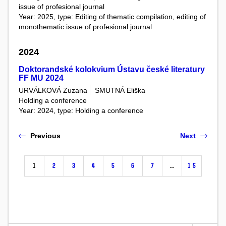
issue of profesional journal
Year: 2025, type: Editing of thematic compilation, editing of
monothematic issue of profesional journal
2024
Doktorandské kolokvium Ústavu české literatury
FF MU 2024
URVÁLKOVÁ Zuzana
SMUTNÁ Eliška
Holding a conference
Year: 2024, type: Holding a conference
Previous
Next
1
2
3
4
5
6
7
…
15