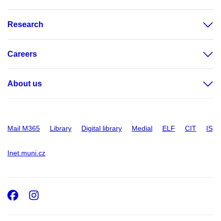
Research
Careers
About us
Mail M365
Library
Digital library
Medial
ELF
CIT
IS
Inet.muni.cz
Facebook
Instagram