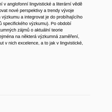
v anglofonní lingvistické a literární vědě
vat nové perspektivy a trendy vývoje
ckém výzkumu a integrovat je do probíhajícího
ů specifického výzkumu). Po období
umných zájmů o aktuální teorie
zejména na některá výzkumná zaměření,
t v nich excelence, a to jak v lingvistické,