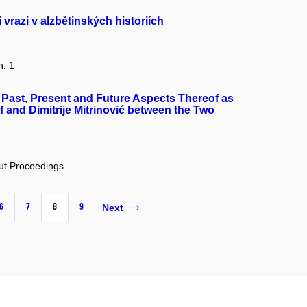
 vrazi v alzbětinských historiích
n: 1
 : Past, Present and Future Aspects Thereof as
f and Dimitrije Mitrinović between the Two
out Proceedings
6
7
8
9
Next