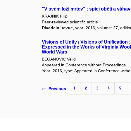
"V svém loži mrtev" : spící oběti a váhaví
KRAJNÍK Filip
Peer-reviewed scientific article
Divadelní revue
, year: 2016, volume: 27, editio
Visions of Unity / Visions of Unification
Expressed in the Works of Virginia Wool
World Wars
BEGANOVIĆ Velid
Appeared in Conference without Proceedings
Year: 2016, type: Appeared in Conference with
1
2
3
4
5
Previous