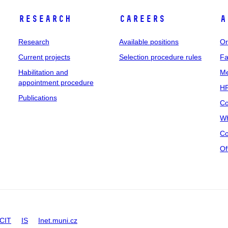
Research
Careers
A
Research
Available positions
Or
Current projects
Selection procedure rules
Fa
Habilitation and
Me
appointment procedure
HR
Publications
Co
Wh
Co
Of
CIT
IS
Inet.muni.cz