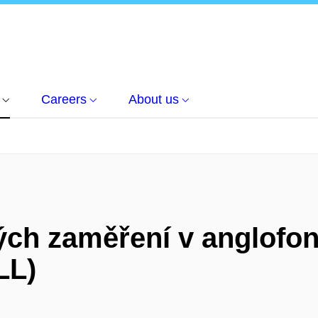
Careers
About us
ch zaměření v anglofonn
LL)