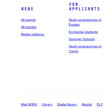
For
News
applicants
All events
Study programmes in
English
All articles
Exchange students
Media relations
Summer Schools
Study programmes in
Czech
Mail M365
Library
Digital library
Medial
ELF