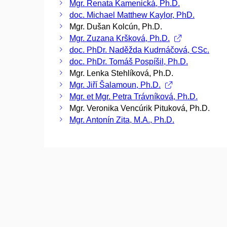
Mgr. Renata Kamenická, Ph.D.
doc. Michael Matthew Kaylor, PhD.
Mgr. Dušan Kolcún, Ph.D.
Mgr. Zuzana Kršková, Ph.D.
doc. PhDr. Naděžda Kudrnáčová, CSc.
doc. PhDr. Tomáš Pospíšil, Ph.D.
Mgr. Lenka Stehlíková, Ph.D.
Mgr. Jiří Šalamoun, Ph.D.
Mgr. et Mgr. Petra Trávníková, Ph.D.
Mgr. Veronika Vencúrik Pituková, Ph.D.
Mgr. Antonín Zita, M.A., Ph.D.