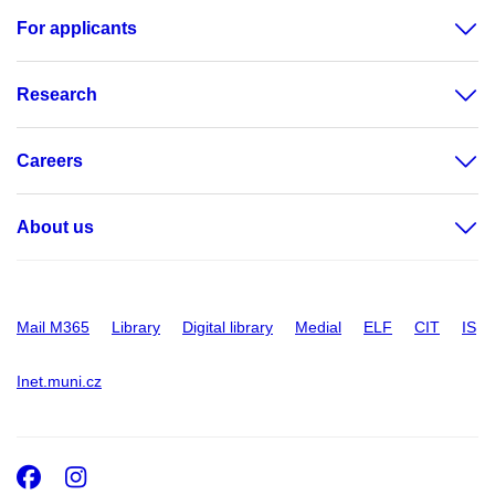
For applicants
Research
Careers
About us
Mail M365
Library
Digital library
Medial
ELF
CIT
IS
Inet.muni.cz
Facebook
Instagram