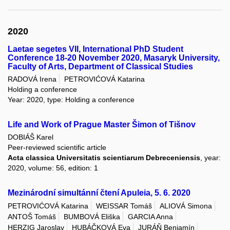
2020
Laetae segetes VII, International PhD Student
Conference 18-20 November 2020, Masaryk University,
Faculty of Arts, Department of Classical Studies
RADOVÁ Irena
PETROVIĆOVÁ Katarina
Holding a conference
Year: 2020, type: Holding a conference
Life and Work of Prague Master Šimon of Tišnov
DOBIÁŠ Karel
Peer-reviewed scientific article
Acta classica Universitatis scientiarum Debreceniensis
, year:
2020, volume: 56, edition: 1
Mezinárodní simultánní čtení Apuleia, 5. 6. 2020
PETROVIĆOVÁ Katarina
WEISSAR Tomáš
ALIOVÁ Simona
ANTOŠ Tomáš
BUMBOVÁ Eliška
GARCIA Anna
HERZIG Jaroslav
HUBÁČKOVÁ Eva
JURÁŇ Benjamín