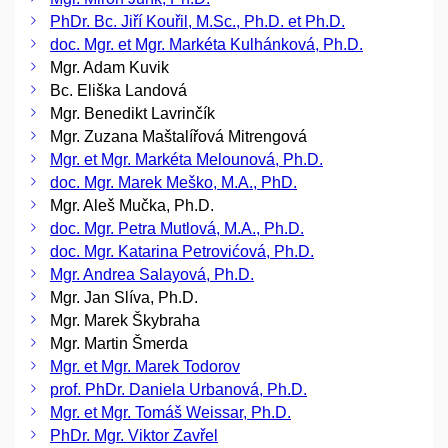
PhDr. Bc. Jiří Kouřil, M.Sc., Ph.D. et Ph.D.
doc. Mgr. et Mgr. Markéta Kulhánková, Ph.D.
Mgr. Adam Kuvik
Bc. Eliška Landová
Mgr. Benedikt Lavrinčík
Mgr. Zuzana Maštalířová Mitrengová
Mgr. et Mgr. Markéta Melounová, Ph.D.
doc. Mgr. Marek Meško, M.A., PhD.
Mgr. Aleš Mučka, Ph.D.
doc. Mgr. Petra Mutlová, M.A., Ph.D.
doc. Mgr. Katarina Petrovićová, Ph.D.
Mgr. Andrea Salayová, Ph.D.
Mgr. Jan Slíva, Ph.D.
Mgr. Marek Škybraha
Mgr. Martin Šmerda
Mgr. et Mgr. Marek Todorov
prof. PhDr. Daniela Urbanová, Ph.D.
Mgr. et Mgr. Tomáš Weissar, Ph.D.
PhDr. Mgr. Viktor Zavřel