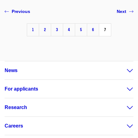
Previous
Next
1
2
3
4
5
6
7
News
For applicants
Research
Careers