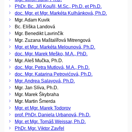
PhDr. Bc. Jiří Kouřil, M.Sc., Ph.D. et Ph.D.
doc. Mgr. et Mgr. Markéta Kulhánková, Ph.D.
Mgr. Adam Kuvik
Bc. Eliška Landová
Mgr. Benedikt Lavrinčík
Mgr. Zuzana Maštalířová Mitrengová
Mgr. et Mgr. Markéta Melounová, Ph.D.
doc. Mgr. Marek Meško, M.A., PhD.
Mgr. Aleš Mučka, Ph.D.
doc. Mgr. Petra Mutlová, M.A., Ph.D.
doc. Mgr. Katarina Petrovićová, Ph.D.
Mgr. Andrea Salayová, Ph.D.
Mgr. Jan Slíva, Ph.D.
Mgr. Marek Škybraha
Mgr. Martin Šmerda
Mgr. et Mgr. Marek Todorov
prof. PhDr. Daniela Urbanová, Ph.D.
Mgr. et Mgr. Tomáš Weissar, Ph.D.
PhDr. Mgr. Viktor Zavřel