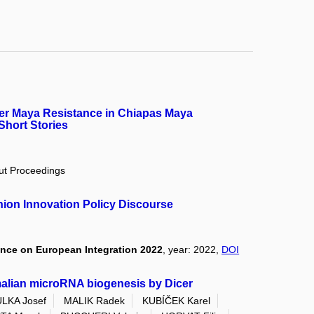
der Maya Resistance in Chiapas Maya
hort Stories
out Proceedings
nion Innovation Policy Discourse
ence on European Integration 2022
, year: 2022,
DOI
malian microRNA biogenesis by Dicer
LKA Josef
MALIK Radek
KUBÍČEK Karel