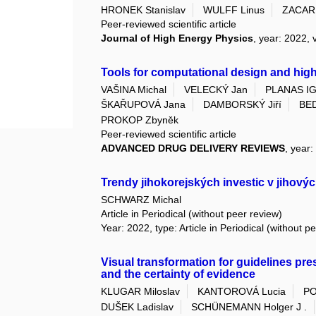
HRONEK Stanislav
WULFF Linus
ZACARI
Peer-reviewed scientific article
Journal of High Energy Physics
, year: 2022, 
Tools for computational design and hig
VAŠINA Michal
VELECKÝ Jan
PLANAS IG
ŠKAŘUPOVÁ Jana
DAMBORSKÝ Jiří
BE
PROKOP Zbyněk
Peer-reviewed scientific article
ADVANCED DRUG DELIVERY REVIEWS
, year:
Trendy jihokorejských investic v jihovýc
SCHWARZ Michal
Article in Periodical (without peer review)
Year: 2022, type: Article in Periodical (without p
Visual transformation for guidelines pr
and the certainty of evidence
KLUGAR Miloslav
KANTOROVÁ Lucia
PO
DUŠEK Ladislav
SCHÜNEMANN Holger J .