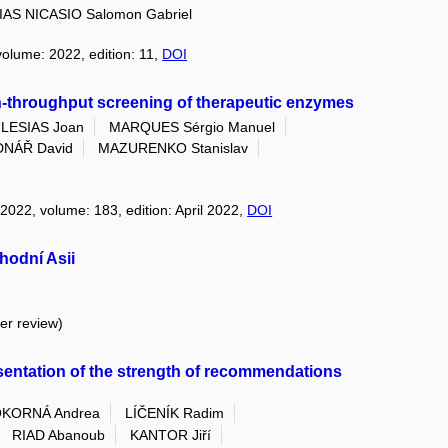
AS NICASIO Salomon Gabriel
volume: 2022, edition: 11,
DOI
h-throughput screening of therapeutic enzymes
LESIAS Joan
MARQUES Sérgio Manuel
DNÁŘ David
MAZURENKO Stanislav
 2022, volume: 183, edition: April 2022,
DOI
hodní Asii
eer review)
esentation of the strength of recommendations
KORNÁ Andrea
LÍČENÍK Radim
RIAD Abanoub
KANTOR Jiří