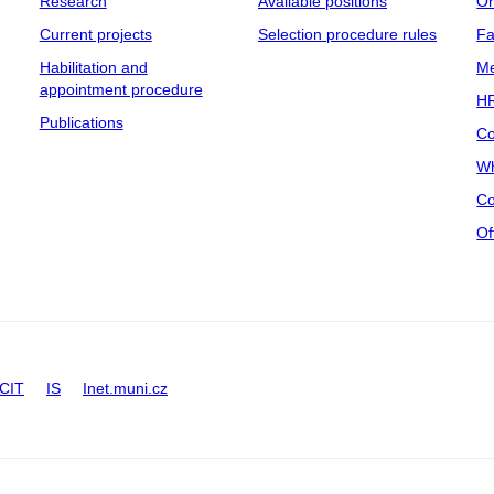
Research
Available positions
Or
Current projects
Selection procedure rules
Fa
Habilitation and
Me
appointment procedure
HR
Publications
Co
Wh
Co
Of
CIT
IS
Inet.muni.cz