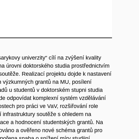
rykovy univerzity“ cílí na zvýšení kvality
a úrovni doktorského studia prostřednictvím
outěže. Realizací projektu dojde k nastavení
 výzkumných grantů na MU, posílení
adů u studentů v doktorském stupni studia
de odpovídat komplexní systém vzdělávání
tech pro práci ve VaV, rozšiřování role
í infrastruktury soutěže s ohledem na
trace a hodnocení studentských grantů. Na
továno a ověřeno nové schéma grantů pro
pořena snaha o snížení míry studijní