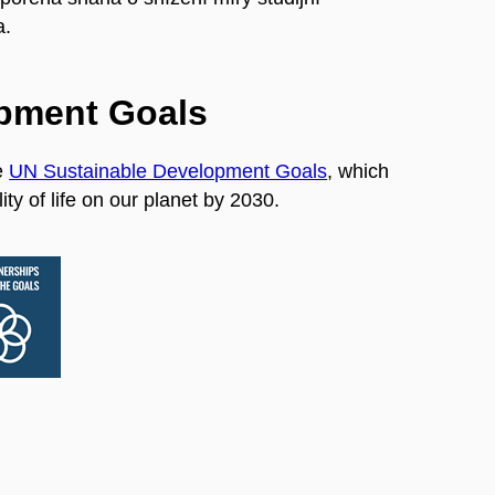
a.
opment Goals
e
UN Sustainable Development Goals
, which
ty of life on our planet by 2030.