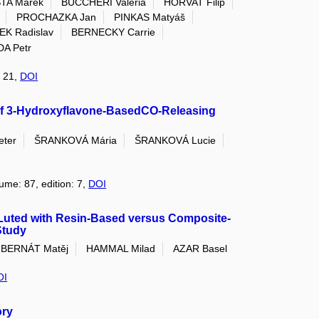
TA Marek
BUCCHERI Valeria
HORVAT Filip
PROCHAZKA Jan
PINKAS Matyáš
K Radislav
BERNECKY Carrie
A Petr
: 21,
DOI
 of 3-Hydroxyflavone-BasedCO-Releasing
ter
ŠRANKOVÁ Mária
ŠRANKOVÁ Lucie
lume: 87, edition: 7,
DOI
 Luted with Resin-Based versus Composite-
Study
BERNÁT Matěj
HAMMAL Milad
AZAR Basel
OI
ory