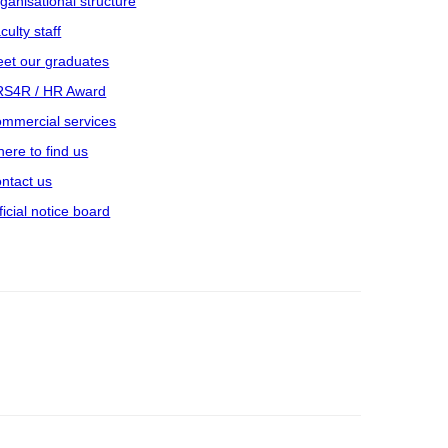
ganisational structure
culty staff
et our graduates
S4R / HR Award
mmercial services
ere to find us
ntact us
ficial notice board