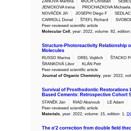
ZÁNOVÁ Martina
MUCH Christian
ŠEBES
JENICKOVA Irena
PROCHAZKOVA Michaela
NOVÁČEK Jiří
JOSEPH Diego F
SEDLACE
CARROLL Donal
ŠTEFL Richard
SVOBOD
Peer-reviewed scientific article
Molecular Cell
, year: 2022, volume: 82, edition
Structure-Photoreactivity Relationship
Molecules
RUSSO Marina
OREL Vojtěch
ŠTACKO Pe
ŠRANKOVÁ Libor
KLÁN Petr
Peer-reviewed scientific article
Journal of Organic Chemistry
, year: 2022, vo
Survival of Prosthodontic Restorations
Based Cements: Retrospective Cohort 
STANĚK Ján
RIAD Abanoub
LE Adam
Peer-reviewed scientific article
Materials
, year: 2022, volume: 15, edition: 1,
D
The α′2 correction from double field the