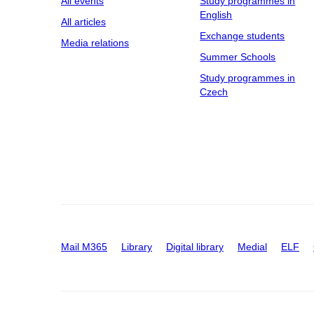
All events
Study programmes in
English
All articles
Exchange students
Media relations
Summer Schools
Study programmes in
Czech
Mail M365
Library
Digital library
Medial
ELF