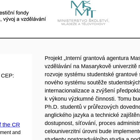
Projekt „Interní grantová agentura Masa
vzdělávání na Masarykově univerzitě n
rozvoje systému studentské grantové s
d CEP:
nového systému soutěže studentských
internacionalizace a zvýšení předpokl
k výkonu výzkumné činnosti. Tomu bu
Ph.D. studentů v průřezových dovednos
anglického jazyka a technické zajištěn
dostupnost, síťování, proces adminis
f the CR
celouniverzitní úrovni bude implemen
pment and
studenty postgraduálního studia a pod