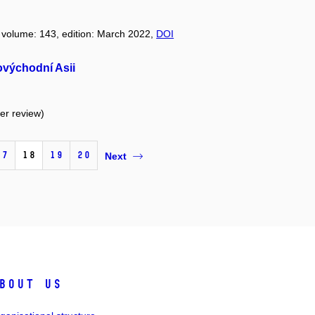
, volume: 143, edition: March 2022,
DOI
ovýchodní Asii
eer review)
17
18
19
20
Next
bout us