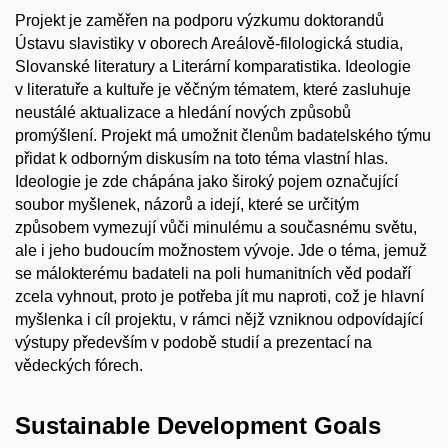
Projekt je zaměřen na podporu výzkumu doktorandů
Ústavu slavistiky v oborech Areálově-filologická studia,
Slovanské literatury a Literární komparatistika. Ideologie
v literatuře a kultuře je věčným tématem, které zasluhuje
neustálé aktualizace a hledání nových způsobů
promýšlení. Projekt má umožnit členům badatelského týmu
přidat k odborným diskusím na toto téma vlastní hlas.
Ideologie je zde chápána jako široký pojem označující
soubor myšlenek, názorů a idejí, které se určitým
způsobem vymezují vůči minulému a současnému světu,
ale i jeho budoucím možnostem vývoje. Jde o téma, jemuž
se málokterému badateli na poli humanitních věd podaří
zcela vyhnout, proto je potřeba jít mu naproti, což je hlavní
myšlenka i cíl projektu, v rámci nějž vzniknou odpovídající
výstupy především v podobě studií a prezentací na
vědeckých fórech.
Sustainable Development Goals