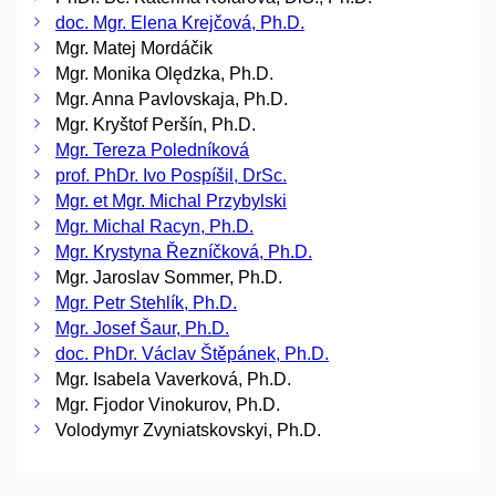
doc. Mgr. Elena Krejčová, Ph.D.
Mgr. Matej Mordáčik
Mgr. Monika Olędzka, Ph.D.
Mgr. Anna Pavlovskaja, Ph.D.
Mgr. Kryštof Peršín, Ph.D.
Mgr. Tereza Poledníková
prof. PhDr. Ivo Pospíšil, DrSc.
Mgr. et Mgr. Michal Przybylski
Mgr. Michal Racyn, Ph.D.
Mgr. Krystyna Řezníčková, Ph.D.
Mgr. Jaroslav Sommer, Ph.D.
Mgr. Petr Stehlík, Ph.D.
Mgr. Josef Šaur, Ph.D.
doc. PhDr. Václav Štěpánek, Ph.D.
Mgr. Isabela Vaverková, Ph.D.
Mgr. Fjodor Vinokurov, Ph.D.
Volodymyr Zvyniatskovskyi, Ph.D.