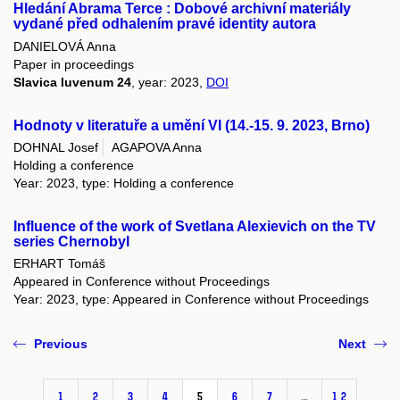
Hledání Abrama Terce : Dobové archivní materiály
vydané před odhalením pravé identity autora
DANIELOVÁ Anna
Paper in proceedings
Slavica Iuvenum 24
, year: 2023,
DOI
Hodnoty v literatuře a umění VI (14.-15. 9. 2023, Brno)
DOHNAL Josef
AGAPOVA Anna
Holding a conference
Year: 2023, type: Holding a conference
Influence of the work of Svetlana Alexievich on the TV
series Chernobyl
ERHART Tomáš
Appeared in Conference without Proceedings
Year: 2023, type: Appeared in Conference without Proceedings
Previous
Next
1
2
3
4
5
6
7
…
12