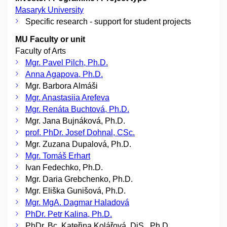
Masaryk University
Specific research - support for student projects
MU Faculty or unit
Faculty of Arts
Mgr. Pavel Pilch, Ph.D.
Anna Agapova, Ph.D.
Mgr. Barbora Almáši
Mgr. Anastasiia Arefeva
Mgr. Renáta Buchtová, Ph.D.
Mgr. Jana Bujnáková, Ph.D.
prof. PhDr. Josef Dohnal, CSc.
Mgr. Zuzana Dupalová, Ph.D.
Mgr. Tomáš Erhart
Ivan Fedechko, Ph.D.
Mgr. Daria Grebchenko, Ph.D.
Mgr. Eliška Gunišová, Ph.D.
Mgr. MgA. Dagmar Haladová
PhDr. Petr Kalina, Ph.D.
PhDr. Bc. Kateřina Kolářová, DiS., Ph.D.