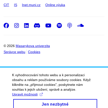
CIT
IS
Inet.muni.cz
Online výuka
Facebook
Instagram
LinkedIn
Discord
Youtube
Spotify
Podcast
SoundC
© 2026
Masarykova univerzita
Správce webu
Cookies
K vyhodnocování tohoto webu a k personalizaci
obsahu a reklam používáme soubory cookies. Když
klikněte na „přijmout cookies", poskytnete nám
souhlas k jejich uložení, správě a analýze.
Upravit možnosti
Jen nezbytné