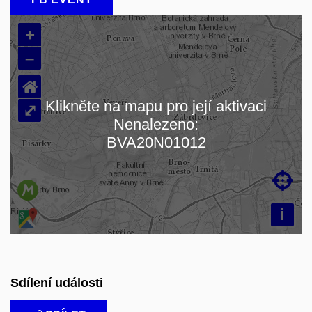
+
–
⌂
Klikněte na mapu pro její aktivaci
⤢
Nenalezeno:
Načítám mapu…
BVA20N01012

i
Sdílení události