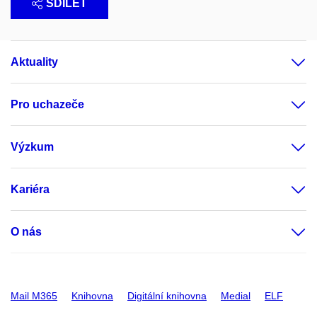
SDÍLET
Aktuality
Pro uchazeče
Výzkum
Kariéra
O nás
Mail M365
Knihovna
Digitální knihovna
Medial
ELF