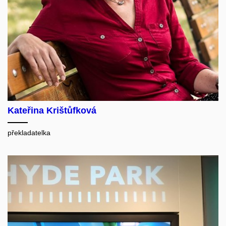
Kateřina Krištůfková
překladatelka