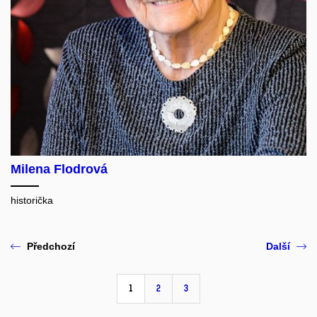
Milena Flodrová
historička
Předchozí
Další
1
2
3