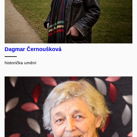
Dagmar Černoušková
historička umění