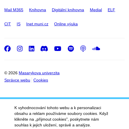
Mail M365
Knihovna
Digitální knihovna
Medial
ELF
CIT
IS
Inet.muni.cz
Online výuka
Facebook
Instagram
LinkedIn
Discord
Youtube
Spotify
Podcast
SoundC
© 2026
Masarykova univerzita
Správce webu
Cookies
K vyhodnocování tohoto webu a k personalizaci
obsahu a reklam používáme soubory cookies. Když
klikněte na „přijmout cookies", poskytnete nám
souhlas k jejich uložení, správě a analýze.