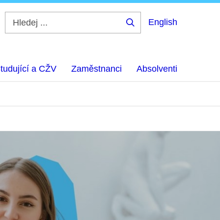
English
Hledej
...
tudující a CŽV
Zaměstnanci
Absolventi