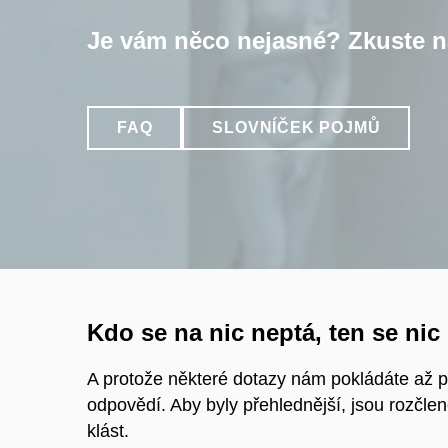
Je vám něco nejasné? Zkuste n
FAQ
SLOVNÍČEK POJMŮ
Kdo se na nic neptá, ten se nic
A protože některé dotazy nám pokládáte až po
odpovědí. Aby byly přehlednější, jsou rozčlen
klást.