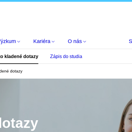
Výzkum
Kariéra
O nás
S
o kladené dotazy
Zápis do studia
adené dotazy
dotazy