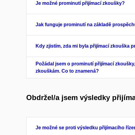
Je možné prominutí přijímací zkoušky?
Jak funguje prominutí na základě prospěc
Kdy zjistím, zda mi byla přijímací zkouška 
Požádal jsem o prominutí přijímací zkoušky
zkouškám. Co to znamená?
Obdržel/a jsem výsledky přijíma
Je možné se proti výsledku přijímacího říze