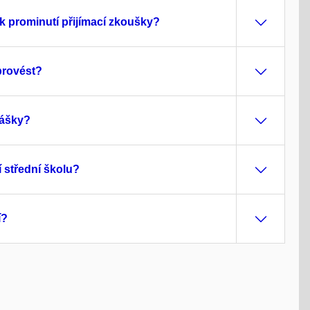
k prominutí přijímací zkoušky?
provést?
lášky?
í střední školu?
í?