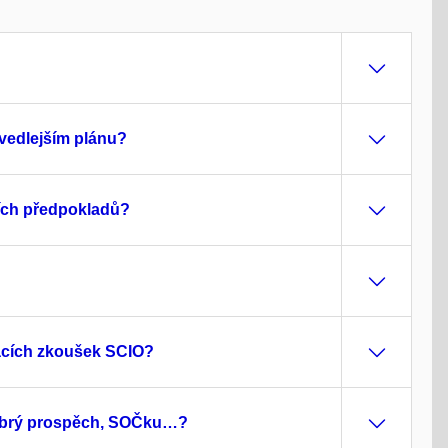
 vedlejším plánu?
ních předpokladů?
acích zkoušek SCIO?
dobrý prospěch, SOČku…?