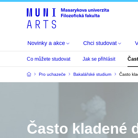
Novinky a akce
Chci studovat
Co můžete studovat
Jak se přihlásit
Čast
Pro uchazeče
Bakalářské studium
Často kl
Často kladené 