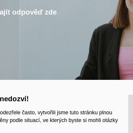
ajít odpověď zde
 nedozví!
dezřele často, vytvořili jsme tuto stránku plnou
ěny podle situací, ve kterých byste si mohli otázky