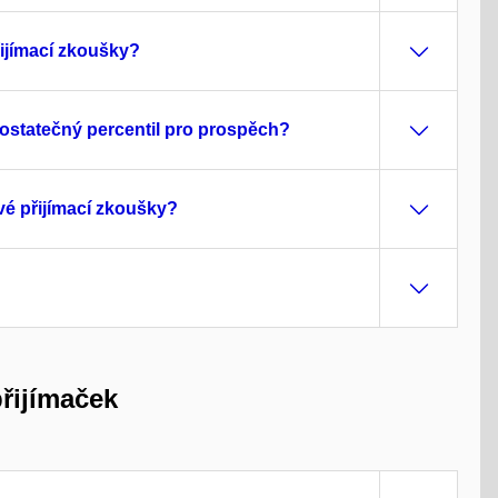
řijímací zkoušky?
ostatečný percentil pro prospěch?
é přijímací zkoušky?
řijímaček