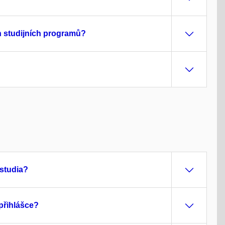
h studijních programů?
?
studia?
-přihlášce?