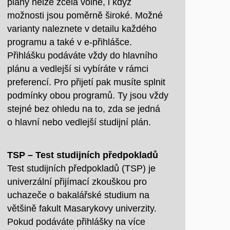
plány nelze zcela volně, i když
možnosti jsou poměrně široké. Možné
varianty naleznete v detailu každého
programu a také v e-přihlášce.
Přihlášku podáváte vždy do hlavního
plánu a vedlejší si vybíráte v rámci
preferencí. Pro přijetí pak musíte splnit
podmínky obou programů. Ty jsou vždy
stejné bez ohledu na to, zda se jedná
o hlavní nebo vedlejší studijní plán.
TSP – Test studijních předpokladů
Test studijních předpokladů (TSP) je
univerzální přijímací zkouškou pro
uchazeče o bakalářské studium na
většině fakult Masarykovy univerzity.
Pokud podáváte přihlášky na více