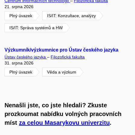
Centrum informačních technologií
–
Filozofická fakulta
21. srpna 2026
Plný úvazek
IS/IT: Konzultace, analýzy
IS/IT: Správa systémů a HW
Výzkumník/výzkumnice pro Ústav českého jazyka
Ústav českého jazyka
–
Filozofická fakulta
31. srpna 2026
Plný úvazek
Věda a výzkum
Nenašli jste, co jste hledali? Zkuste
prozkoumat nabídku volných pracovních
míst
za celou Masarykovu univerzitu
.