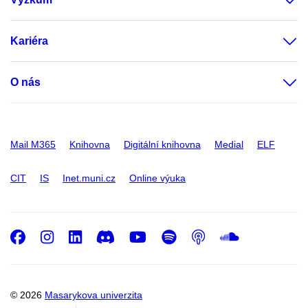
Kariéra
O nás
Mail M365
Knihovna
Digitální knihovna
Medial
ELF
CIT
IS
Inet.muni.cz
Online výuka
Facebook
Instagram
LinkedIn
Discord
Youtube
Spotify
Podcast
SoundC
© 2026
Masarykova univerzita