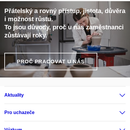
Přátelský a rovný přístup, jistota, důvěra
i možnost růstu.
To jsou důvody, proč u nás zaměstnanci
zůstávají roky.
PROČ PRACOVAT U NÁS
Aktuality
Pro uchazeče
Výzkum