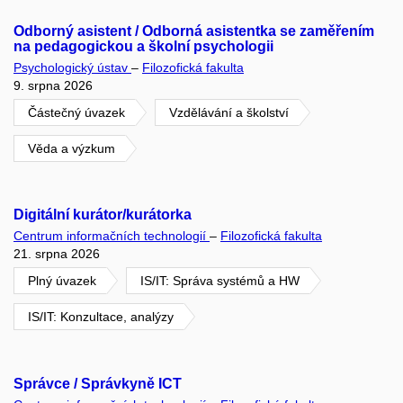
Odborný asistent / Odborná asistentka se zaměřením
na pedagogickou a školní psychologii
Psychologický ústav
–
Filozofická fakulta
9. srpna 2026
Částečný úvazek
Vzdělávání a školství
Věda a výzkum
Digitální kurátor/kurátorka
Centrum informačních technologií
–
Filozofická fakulta
21. srpna 2026
Plný úvazek
IS/IT: Správa systémů a HW
IS/IT: Konzultace, analýzy
Správce / Správkyně ICT