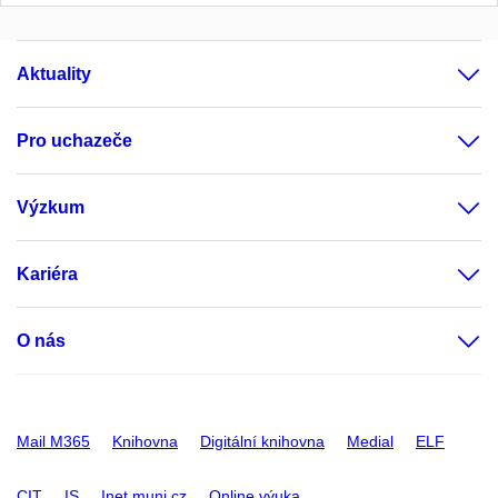
Aktuality
Pro uchazeče
Výzkum
Kariéra
O nás
Mail M365
Knihovna
Digitální knihovna
Medial
ELF
CIT
IS
Inet.muni.cz
Online výuka