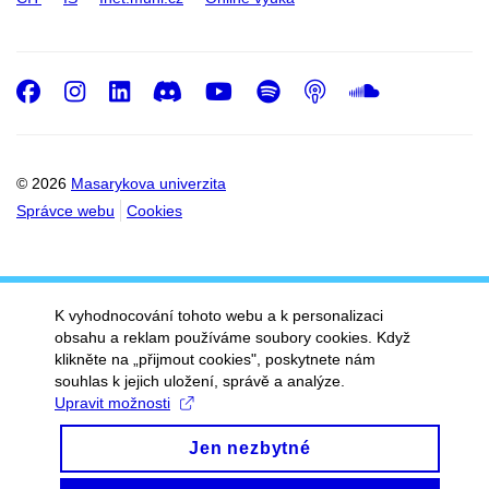
Facebook
Instagram
LinkedIn
Discord
Youtube
Spotify
Podcast
SoundC
© 2026
Masarykova univerzita
Správce webu
Cookies
K vyhodnocování tohoto webu a k personalizaci
obsahu a reklam používáme soubory cookies. Když
klikněte na „přijmout cookies", poskytnete nám
souhlas k jejich uložení, správě a analýze.
Upravit možnosti
Jen nezbytné