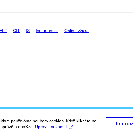
ELF
CIT
IS
Inet.muni.cz
Online výuka
eklam používáme soubory cookies. Když klikněte na
Jen ne
, správě a analýze.
Upravit možnosti