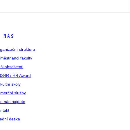
 nás
ganizační struktura
městnanci fakulty
ši absolventi
S4R / HR Award
kultní školy
merční služby
e nás najdete
ntakt
ední deska