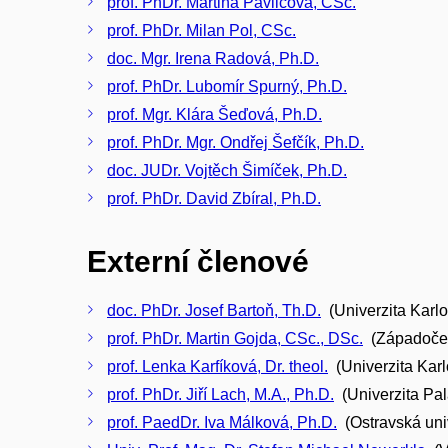
prof. PhDr. Martina Pavlicová, CSc.
prof. PhDr. Milan Pol, CSc.
doc. Mgr. Irena Radová, Ph.D.
prof. PhDr. Lubomír Spurný, Ph.D.
prof. Mgr. Klára Šeďová, Ph.D.
prof. PhDr. Mgr. Ondřej Šefčík, Ph.D.
doc. JUDr. Vojtěch Šimíček, Ph.D.
prof. PhDr. David Zbíral, Ph.D.
Externí členové
doc. PhDr. Josef Bartoň, Th.D.
(Univerzita Karlo
prof. PhDr. Martin Gojda, CSc., DSc.
(Západočesk
prof. Lenka Karfíková, Dr. theol.
(Univerzita Karl
prof. PhDr. Jiří Lach, M.A., Ph.D.
(Univerzita Pa
prof. PaedDr. Iva Málková, Ph.D.
(Ostravská univ