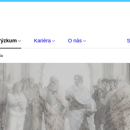
Výzkum
Kariéra
O nás
S
da