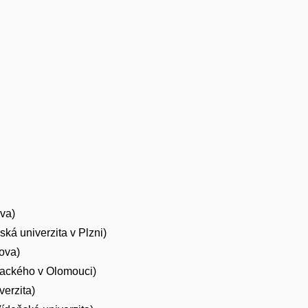
va)
á univerzita v Plzni)
ova)
lackého v Olomouci)
erzita)