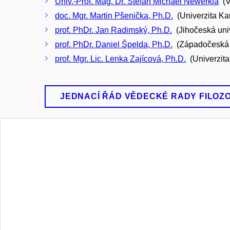
Univ.-Prof. Mag. Dr. Stefan Michael Newerkla
(V
doc. Mgr. Martin Pšenička, Ph.D.
(Univerzita Ka
prof. PhDr. Jan Radimský, Ph.D.
(Jihočeská univ
prof. PhDr. Daniel Špelda, Ph.D.
(Západočeská u
prof. Mgr. Lic. Lenka Zajícová, Ph.D.
(Univerzita
JEDNACÍ ŘÁD VĚDECKÉ RADY FILOZ