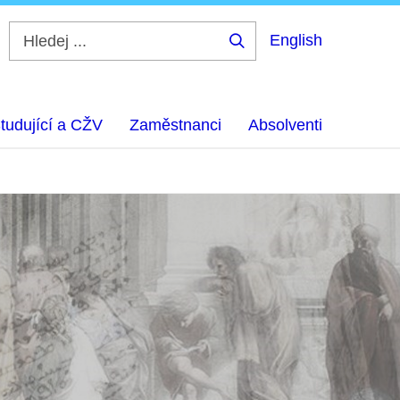
English
Hledej
...
tudující a CŽV
Zaměstnanci
Absolventi