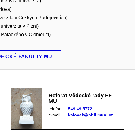
ídeňská univerzita)
rlova)
erzita v Českých Budějovicích)
niverzita v Plzni)
 Palackého v Olomouci)
OFICKÉ FAKULTY MU
Referát Vědecké rady FF
MU
telefon:
549 49
5772
e‑mail:
kalovak@phil.muni.cz