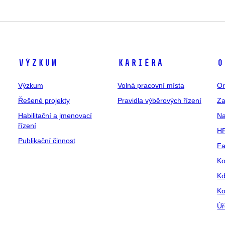
Výzkum
Kariéra
O
Výzkum
Volná pracovní místa
Or
Řešené projekty
Pravidla výběrových řízení
Za
Habilitační a jmenovací
Na
řízení
HR
Publikační činnost
Fa
Ko
Kd
Ko
Úř