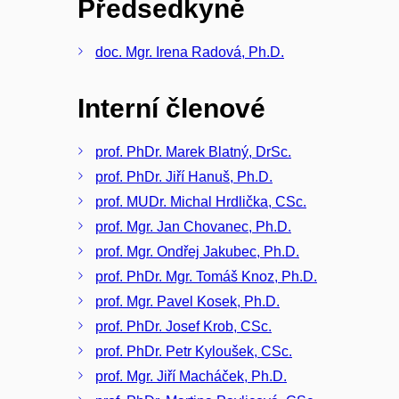
Předsedkyně
doc. Mgr. Irena Radová, Ph.D.
Interní členové
prof. PhDr. Marek Blatný, DrSc.
prof. PhDr. Jiří Hanuš, Ph.D.
prof. MUDr. Michal Hrdlička, CSc.
prof. Mgr. Jan Chovanec, Ph.D.
prof. Mgr. Ondřej Jakubec, Ph.D.
prof. PhDr. Mgr. Tomáš Knoz, Ph.D.
prof. Mgr. Pavel Kosek, Ph.D.
prof. PhDr. Josef Krob, CSc.
prof. PhDr. Petr Kyloušek, CSc.
prof. Mgr. Jiří Macháček, Ph.D.