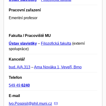
Pracovní zařazení
Emeritní profesor
Fakulta / Pracoviště MU
Ústav slavistiky
–
Filozofická fakulta
(externí
spolupráce)
Kancelář
bud. A/A.313
–
Arna Nováka 1, Veveří, Brno
Telefon
549 49
6240
E-mail
Ivo.Pospisil@phil.muni.cz