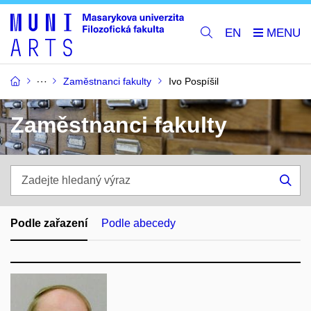
EN
Zaměstnanci fakulty
Ivo Pospíšil
Zaměstnanci fakulty
Zadejte
hledaný
Hle
výraz
Podle zařazení
Podle abecedy