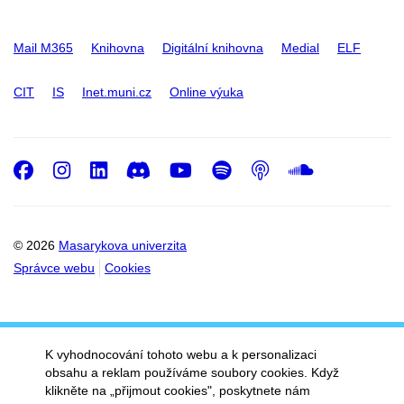
Mail M365
Knihovna
Digitální knihovna
Medial
ELF
CIT
IS
Inet.muni.cz
Online výuka
Facebook
Instagram
LinkedIn
Discord
Youtube
Spotify
Podcast
SoundC
© 2026
Masarykova univerzita
Správce webu
Cookies
K vyhodnocování tohoto webu a k personalizaci
obsahu a reklam používáme soubory cookies. Když
klikněte na „přijmout cookies", poskytnete nám