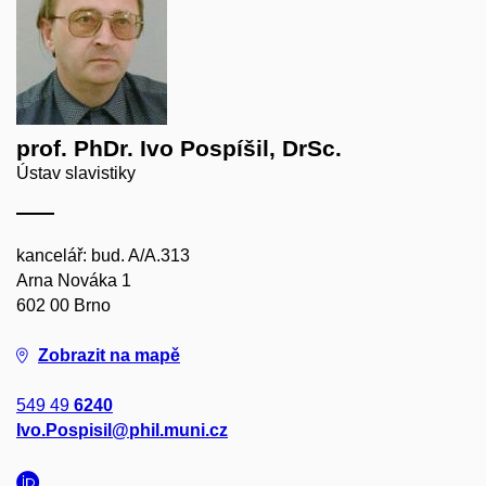
prof. PhDr. Ivo Pospíšil, DrSc.
Ústav slavistiky
kancelář: bud. A/A.313
Arna Nováka 1
602 00 Brno
Zobrazit na mapě
549 49
6240
Ivo.Pospisil@phil.muni.cz