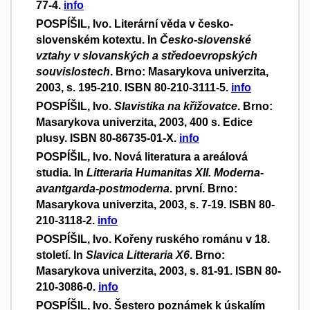
77-4.
info
POSPÍŠIL, Ivo. Literární věda v česko-
slovenském kotextu. In
Česko-slovenské
vztahy v slovanských a středoevropských
souvislostech
. Brno: Masarykova univerzita,
2003, s. 195-210. ISBN 80-210-3111-5.
info
POSPÍŠIL, Ivo.
Slavistika na křižovatce
. Brno:
Masarykova univerzita, 2003, 400 s. Edice
plusy. ISBN 80-86735-01-X.
info
POSPÍŠIL, Ivo. Nová literatura a areálová
studia. In
Litteraria Humanitas XII. Moderna-
avantgarda-postmoderna
. první. Brno:
Masarykova univerzita, 2003, s. 7-19. ISBN 80-
210-3118-2.
info
POSPÍŠIL, Ivo. Kořeny ruského románu v 18.
století. In
Slavica Litteraria X6
. Brno:
Masarykova univerzita, 2003, s. 81-91. ISBN 80-
210-3086-0.
info
POSPÍŠIL, Ivo. Šestero poznámek k úskalím