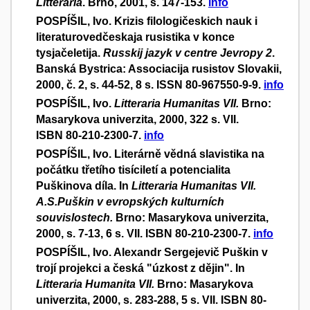
Litteraria
. Brno, 2001, s. 147-153.
info
POSPÍŠIL, Ivo. Krizis filologičeskich nauk i
literaturovedčeskaja rusistika v konce
tysjačeletija.
Russkij jazyk v centre Jevropy 2
.
Banská Bystrica: Associacija rusistov Slovakii,
2000, č. 2, s. 44-52, 8 s. ISSN 80-967550-9-9.
info
POSPÍŠIL, Ivo.
Litteraria Humanitas VII.
Brno:
Masarykova univerzita, 2000, 322 s. VII.
ISBN 80-210-2300-7.
info
POSPÍŠIL, Ivo. Literárně vědná slavistika na
počátku třetího tisíciletí a potencialita
Puškinova díla. In
Litteraria Humanitas VII.
A.S.Puškin v evropských kulturních
souvislostech.
Brno: Masarykova univerzita,
2000, s. 7-13, 6 s. VII. ISBN 80-210-2300-7.
info
POSPÍŠIL, Ivo. Alexandr Sergejevič Puškin v
trojí projekci a česká "úzkost z dějin". In
Litteraria Humanita VII.
Brno: Masarykova
univerzita, 2000, s. 283-288, 5 s. VII. ISBN 80-