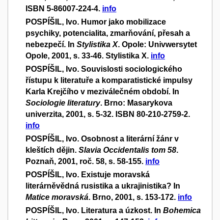
ISBN 5-86007-224-4.
info
POSPÍŠIL, Ivo. Humor jako mobilizace
psychiky, potencialita, zmarňování, přesah a
nebezpečí. In
Stylistika X
. Opole: Univwersytet
Opole, 2001, s. 33-46. Stylistika X.
info
POSPÍŠIL, Ivo. Souvislosti sociologického
řístupu k literatuře a komparatistické impulsy
Karla Krejčího v meziválečném období. In
Sociologie literatury
. Brno: Masarykova
univerzita, 2001, s. 5-32. ISBN 80-210-2759-2.
info
POSPÍŠIL, Ivo. Osobnost a literární žánr v
kleštích dějin.
Slavia Occidentalis tom 58
.
Poznaň, 2001, roč. 58, s. 58-155.
info
POSPÍŠIL, Ivo. Existuje moravská
literárněvědná rusistika a ukrajinistika? In
Matice moravská
. Brno, 2001, s. 153-172.
info
POSPÍŠIL, Ivo. Literatura a úzkost. In
Bohemica