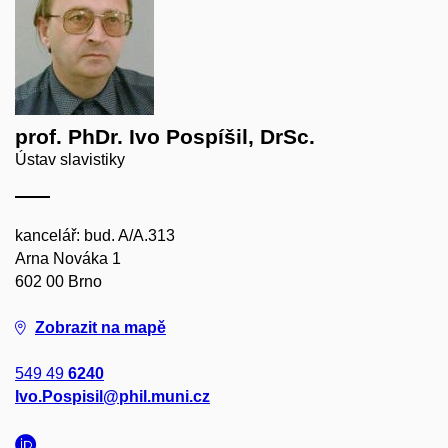
prof. PhDr. Ivo Pospíšil, DrSc.
Ústav slavistiky
kancelář: bud. A/A.313
Arna Nováka 1
602 00 Brno
Zobrazit na mapě
549 49
6240
Ivo.Pospisil@phil.muni.cz