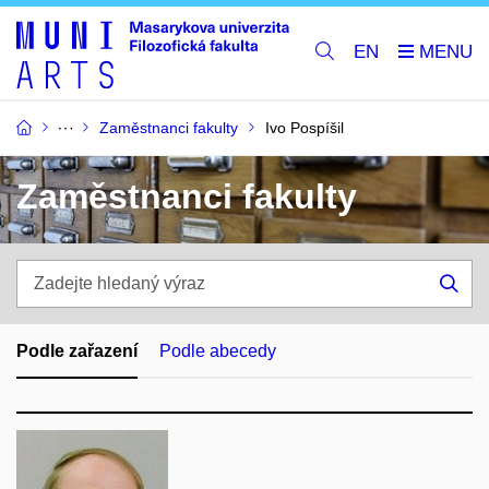
EN
Zaměstnanci fakulty
Ivo Pospíšil
Zaměstnanci fakulty
Zadejte
hledaný
Hle
výraz
Podle zařazení
Podle abecedy