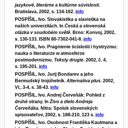
jazykové, literárne a kultúrne súvislosti
.
Bratislava, 2002, s. 134-162.
info
POSPÍŠIL, Ivo. Slovakistika a slavistika na
našich univerzitách. In
Česká a slovenská
otázka v soudobém světě
. Brno: Konvoj, 2002,
s. 130-133. ISBN 80-7302-041-6.
info
POSPÍŠIL, Ivo. Pragnienie ścislośti i hystryzmu:
nauka o literaturze w atmosferze
postmodernizmu.
Teksty drugie
. 2002, č. 4,
s. 195-201.
info
POSPÍŠIL, Ivo. Jurij Bondarev a jeho
Bermudský trojúhelník.
Alternativa plus
. 2002,
VI., 3-4, s. 38-43.
info
POSPÍŠIL, Ivo. Andrej Červeňák: Pohled z
druhé strany. In
Živo a dielo Andreja
Červeňáka
. Nitra: Spolok slovenských
spisovateľov, 2002, s. 188-210, 123 s.
info
POSPÍŠIL, Ivo. Osobnost Františka Kautmana a