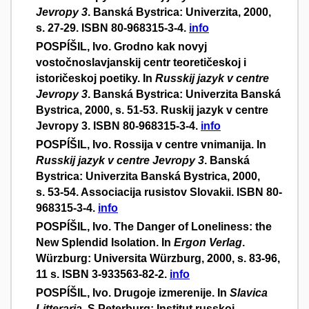
Jevropy 3
. Banská Bystrica: Univerzita, 2000,
s. 27-29. ISBN 80-968315-3-4.
info
POSPÍŠIL, Ivo. Grodno kak novyj
vostočnoslavjanskij centr teoretičeskoj i
istoričeskoj poetiky. In
Russkij jazyk v centre
Jevropy 3
. Banská Bystrica: Univerzita Banská
Bystrica, 2000, s. 51-53. Ruskij jazyk v centre
Jevropy 3. ISBN 80-968315-3-4.
info
POSPÍŠIL, Ivo. Rossija v centre vnimanija. In
Russkij jazyk v centre Jevropy 3
. Banská
Bystrica: Univerzita Banská Bystrica, 2000,
s. 53-54. Associacija rusistov Slovakii. ISBN 80-
968315-3-4.
info
POSPÍŠIL, Ivo. The Danger of Loneliness: the
New Splendid Isolation. In
Ergon Verlag
.
Würzburg: Universita Würzburg, 2000, s. 83-96,
11 s. ISBN 3-933563-82-2.
info
POSPÍŠIL, Ivo. Drugoje izmerenije. In
Slavica
Litteraria
. S.Peterburg: Institut russkoj