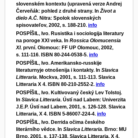
slovenském kontextu (upravená verze Andrej
Červeňák: pohled z druhé strany. In
Život a
dielo A.Č.
Nitra: Spolok slovenských
spisovateľov, 2002, s. 188-210.
info
POSPÍŠIL, Ivo. Rusistika i sociologija literatury
na poroge XXI veka. In
Rossica Olomucensia
XI.
první. Olomouc: FF UP Olomouc, 2002,
s. 111-116. ISBN 80-244-0538-5.
info
POSPÍŠIL, Ivo. Amerikansko-russkije
literaturnyje otnošenija i kontakty. In
Slavica
Litteraria
. Mockva, 2001, s. 111-113. Slavica
Litteraria X 4. ISBN 80-210-2552-2.
info
POSPÍŠIL, Ivo. Kultivovaný český Lev Tolstoj.
In
Slavica Litteraria
. Ústí nad Labem: Univerzita
J.E.P. Ústí nad Labem, 2001, s. 126-128. Slavica
Litteraria, X 4. ISBN 5-86007-224-4.
info
POSPÍŠIL, Ivo. Derrida očima českého
literárního vědce. In
Slavica Litteraria
. Brno: MU
Brno, 2001, s. 137-138. Slavica Litteraria, X 4.