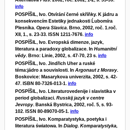
info
POSPÍŠIL, Ivo. Otvírání černé skříňky. K jádru a
konsekvencím Estetiky jednakosti Ĺubomíra
Plesníka.
Opera Slavica
. Brno, 2002, roč. 1.roč.
XII, 1., s. 23-33. ISSN 1211-7676.
info
POSPÍŠIL, Ivo. Evropská dimenze, jazyk,
literatura a paradoxy globalizace. In
Humanitní
vědy
. Brno: Linie, 2002, s. 47-70, 23 s.
info
POSPÍŠIL, Ivo. Jindřich Uher a ruské
téma:jádro a souvislosti. In
Argonaut z Moravy
.
Boskovice: Masarykova univerzita, 2002, s. 42-
47. ISBN 80-7326-013-1.
info
POSPÍŠIL, Ivo. Literaturovedenije i slavistika v
period globalizaci.
Russkij jazyk v centre
Jevropy
. Banská Bystrica, 2002, roč. 5, s. 93-
102. ISSN 80-89070-05-1.
info
POSPÍŠIL, Ivo. Komparatystyka, poetyka i
literatura światowa. In
Dialog. Komparatystyka,