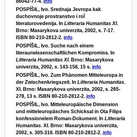
86042-77-4.
info
POSPÍŠIL, Ivo. Srednaja Jevropa kak
duchovnoje prostranstvo i roĺ
literaturovedenija. In
Litteraria Humanitas XI
.
Brno: Masarykova univerzita, 2002, s. 7-17.
ISBN 80-210-2812-2.
info
POSPÍŠIL, Ivo. Suche nach einem
literaurwissenschaftlichen Kompromiss. In
Litteraria Humanitas XI.
Brno: Masarykova
univerzita, 2002, s. 143-158, 15 s.
info
POSPÍŠIL, Ivo. Zum Phänomen Mitteleuropa in
der Zwischenkriegszeit. In
Litteraria Humanitas
.
XI. Brno: Masarykova univerzita, 2002, s. 265-
278, 13 s. ISBN 80-210-2812-2.
info
POSPÍŠIL, Ivo. Mitteleuropäische Dimension
und mitteleuropäsches Schicksal in Ota Filips
konfessionelem Roman-Dokument. In
Litteraria
Humanitas
. XI. Brno: Masarykova univerzita,
2002, s. 305-316. ISBN 80-210-2812-2.
info