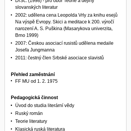
DrSc. (1998) - pro obor Teorie a dějiny
slovanských literatur
2002: udělena cena Leopolda Vrly za knihu esejů
Na výspě Evropy. Skici a meditace k 200. výročí
narození A. S. Puškina (Masarykova univerzita,
Brno 1999)
2007: Českou asociací rusistů udělena medaile
Josefa Jungmanna
2011: čestný člen Srbské asociace slavistů
Přehled zaměstnání
FF MU od 1. 2. 1975
Pedagogická činnost
Úvod do studia literární vědy
Ruský román
Teorie literatury
Klasická ruská literatura