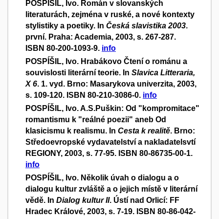
POSPÍŠIL, Ivo. Román v slovanských
literaturách, zejména v ruské, a nové kontexty
stylistiky a poetiky. In
Česká slavistika 2003
.
první. Praha: Academia, 2003, s. 267-287.
ISBN 80-200-1093-9.
info
POSPÍŠIL, Ivo. Hrabákovo Čtení o románu a
souvislosti literární teorie. In
Slavica Litteraria,
X 6
. 1. vyd. Brno: Masarykova univerzita, 2003,
s. 109-120. ISBN 80-210-3086-0.
info
POSPÍŠIL, Ivo. A.S.Puškin: Od "kompromitace"
romantismu k "reálné poezii" aneb Od
klasicismu k realismu. In
Cesta k realitě
. Brno:
Středoevropské vydavatelství a nakladatelsvtí
REGIONY, 2003, s. 77-95. ISBN 80-86735-00-1.
info
POSPÍŠIL, Ivo. Několik úvah o dialogu a o
dialogu kultur zvláště a o jejich místě v literární
vědě. In
Dialog kultur II
. Ústí nad Orlicí: FF
Hradec Králové, 2003, s. 7-19. ISBN 80-86-042-