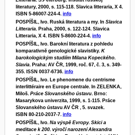
literatury, 2000, s. 115-118. Slavica litteraria, X 4.
ISBN 5-86007-224-4.
info
POSPÍŠIL, Ivo. Ruská literatura a my. In
Slavica
Litteraria
. Praha, 2000, s. 122-124. Slavica
Litteraria, X 4. ISBN 5-8600-224-4.
info
POSPÍŠIL, Ivo. Barokní literatura z pohledu
komparativně genologické slavistiky.
K
barokologickým studiím Milana Kopeckého.
Slavia
. Praha: AV ČR, 1999, roč. 67, č. 3, s. 349-
355. ISSN 0037-6736.
info
POSPÍŠIL, Ivo. Le phenomene du centrisme
interlittéraire en Europe centrale. In ZELENKA,
Miloš.
Práce Slovanského ústavu
. Brno:
Masarykova univerzita, 1999, s. 1-115. Práce
Slovanského ústavu AV ČR , 5. svazek.
ISBN 80-210-2037-7.
info
POSPÍŠIL, Ivo.
Na výspě Evropy. Skici a
meditace k 200. výročí narození Alexandra