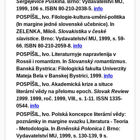
Sergejeviče Puškina
. Brno: Vydavatelství MU,
1999, 106 s. ISBN 80-210-2038-5.
info
POSPÍŠIL, Ivo. Filologie-kultura-umění-politika
(In margine jedné slovenské učebnice). In
ZELENKA, Miloš.
Slovakistika v české
slavistice
. Brno: Vydavatelství MU, 1999, s. 59-
66. ISBN 80-210-2059-8.
info
POSPÍŠIL, Ivo. Literaturnyje napravlenija v
Rossii i romantizm. In
Slovanský romantizmus
.
Banská Bystrica: Filologická fakulta Univerzity
Mateja Bela v Banskej Bystrici, 1999.
info
POSPÍŠIL, Ivo. Akademická krize a situce
literární vědy na přelomu epoch.
Slovak Review
1999
. 1999, roč. 1999, VIII., s. 1-11. ISSN 1335-
0544.
info
POSPÍŠIL, Ivo. Polská koncepce literární vědy:
poznámky in margine svazku Literatura - Teoria
- Metodologia. In
Brněnská Polonica I.
Brno:
Vydavatelství MU, 1999, s. 130-139, 9 s.