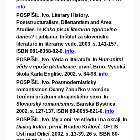
info
POSPÍŠIL, Ivo. Literary History.
Poststructuralism, Dilettantism and Area
Atudies. In
Kako pisati literarno zgodovino
danes?
Ljubljana: Inštitut za slovensko
literaturo in literarne vede, 2003, s. 141-157.
ISBN 961-6358-82-0.
info
POSPÍŠIL, Ivo. Věda o literatuře. In
Humanitní
vědy v epoše globalizace
. první. Brno: Vysoká
škola Karla Engliše, 2002, s. 84-98.
info
POSPÍŠIL, Ivo. Postmodernistický
romantismus Oxany Zabužko v románu
Terénní průzkum ukrajinského sexu. In
Slovanský romantismus
. Banská Bystrica,
2002, s. 127-137. ISBN 80-8055-621-0.
info
POSPÍŠIL, Ivo. My a oni: ve středu i na okraji. In
Dialog kultur
. první. Hradec Králové: OFTIS
Ústí nad Orlicí, 2002, s. 13-39, 26 s. ISBN 80-