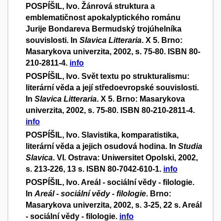
POSPÍŠIL, Ivo. Žánrová struktura a
emblematičnost apokalyptického románu
Jurije Bondareva Bermudský trojúhelníka
souvislosti. In
Slavica Litteraria
. X 5. Brno:
Masarykova univerzita, 2002, s. 75-80. ISBN 80-
210-2811-4.
info
POSPÍŠIL, Ivo. Svět textu po strukturalismu:
literární věda a její středoevropské souvislosti.
In
Slavica Litteraria
. X 5. Brno: Masarykova
univerzita, 2002, s. 75-80. ISBN 80-210-2811-4.
info
POSPÍŠIL, Ivo. Slavistika, komparatistika,
literární věda a jejich osudová hodina. In
Studia
Slavica
. VI. Ostrava: Uniwersitet Opolski, 2002,
s. 213-226, 13 s. ISBN 80-7042-610-1.
info
POSPÍŠIL, Ivo. Areál - sociální vědy - filologie.
In
Areál - sociální vědy - filologie
. Brno:
Masarykova univerzita, 2002, s. 3-25, 22 s. Areál
- sociální vědy - filologie.
info