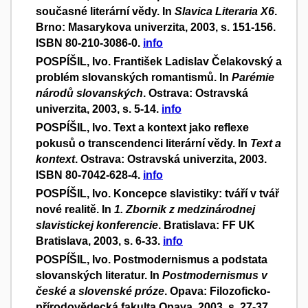
současné literární vědy. In
Slavica Literaria X6
.
Brno: Masarykova univerzita, 2003, s. 151-156.
ISBN 80-210-3086-0.
info
POSPÍŠIL, Ivo. František Ladislav Čelakovský a
problém slovanských romantismů. In
Parémie
národů slovanských
. Ostrava: Ostravská
univerzita, 2003, s. 5-14.
info
POSPÍŠIL, Ivo. Text a kontext jako reflexe
pokusů o transcendenci literární vědy. In
Text a
kontext
. Ostrava: Ostravská univerzita, 2003.
ISBN 80-7042-628-4.
info
POSPÍŠIL, Ivo. Koncepce slavistiky: tváří v tvář
nové realitě. In
1. Zbornik z medzinárodnej
slavistickej konferencie
. Bratislava: FF UK
Bratislava, 2003, s. 6-33.
info
POSPÍŠIL, Ivo. Postmodernismus a podstata
slovanských literatur. In
Postmodernismus v
české a slovenské próze
. Opava: Filozoficko-
přírodovědecká fakulta Opava, 2003, s. 27-37.