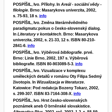
POSPÍŠIL, Ivo. Přílohy. In
Areál - sociální vědy -
filologie
. Brno: Masarykova univerzita, 2002,
s. 75-93, 18 s.
info
POSPÍŠIL, Ivo. Změna literárněvědného
paradigmatu:pokus o česko-slovenský dialog.
In
Literatury v kontaktech
. Brno: Masarykova
univerzita, 2002, s. 21-33, 12 s. ISBN 80-210-
2841-6.
info
POSPÍŠIL, Ivo.
Výběrová bibliografie
. prvé.
Brno: Linie Brno, 2002, 197 s. Výběrová
bibliografie. ISBN 80-903089-5-3.
info
POSPÍŠIL, Ivo. Vizualizace v komplexu
uměleckých detailů v románu Oty Filipa Sedmý
životopis. In
Wizualizacja w literaturze
.
Katowice: Pod redakcja Bozeny Tokarz, 2002,
s. 299-307. ISBN 83-7164-308-X.
info
POSPÍŠIL, Ivo. Hrst česko-slovenských
poznámek aneb O brněnské slovakistice.
Alternativa Plus
. 2002, roč. 2002, 1-2, s. 55-59.