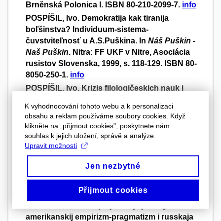
Brněnská Polonica I. ISBN 80-210-2099-7.
info
POSPÍŠIL, Ivo. Demokratija kak tiranija
boľšinstva? Individuum-sistema-
čuvstviteľnosť u A.S.Puškina. In
Náš Puškin -
Naš Puškin
. Nitra: FF UKF v Nitre, Asociácia
rusistov Slovenska, 1999, s. 118-129. ISBN 80-
8050-250-1.
info
POSPÍŠIL, Ivo. Krizis filologičeskich nauk i
literaturovedčeskaja rusistika v konce
K vyhodnocování tohoto webu a k personalizaci
tysjačeletija. In
IX. meždunarodnyj kongress
obsahu a reklam používáme soubory cookies. Když
MAPRJAL. Russkij jazyk, literatura i kuĺtura na
klikněte na „přijmout cookies", poskytnete nám
rubeže vekov. Tezisy dokladov i soobščenij
.
souhlas k jejich uložení, správě a analýze.
Bratislava: Asociácia rusistov Slovenska, 1999,
Upravit možnosti
s. 242. ISBN 80-88982-00-6.
info
Jen nezbytné
POSPÍŠIL, Ivo.
Jihoslovanské literatury v
českém prostředí
. Brno: Vydavatelství MU,
Přijmout cookies
1999, 190 s. ISBN 80-210-2144-6.
info
POSPÍŠIL, Ivo. Dva poljusa bytija: anglo-
amerikanskij empirizm-pragmatizm i russkaja