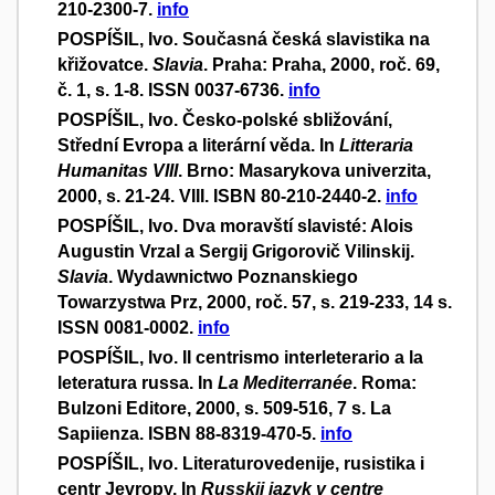
210-2300-7.
info
POSPÍŠIL, Ivo. Současná česká slavistika na
křižovatce.
Slavia
. Praha: Praha, 2000, roč. 69,
č. 1, s. 1-8. ISSN 0037-6736.
info
POSPÍŠIL, Ivo. Česko-polské sbližování,
Střední Evropa a literární věda. In
Litteraria
Humanitas VIII
. Brno: Masarykova univerzita,
2000, s. 21-24. VIII. ISBN 80-210-2440-2.
info
POSPÍŠIL, Ivo. Dva moravští slavisté: Alois
Augustin Vrzal a Sergij Grigorovič Vilinskij.
Slavia
. Wydawnictwo Poznanskiego
Towarzystwa Prz, 2000, roč. 57, s. 219-233, 14 s.
ISSN 0081-0002.
info
POSPÍŠIL, Ivo. II centrismo interleterario a la
leteratura russa. In
La Mediterranée
. Roma:
Bulzoni Editore, 2000, s. 509-516, 7 s. La
Sapiienza. ISBN 88-8319-470-5.
info
POSPÍŠIL, Ivo. Literaturovedenije, rusistika i
centr Jevropy. In
Russkij jazyk v centre