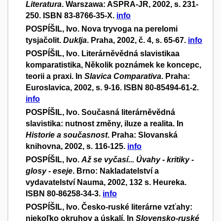
Literatura
. Warszawa: ASPRA-JR, 2002, s. 231-
250. ISBN 83-8766-35-X.
info
POSPÍŠIL, Ivo. Nova tryvoga na perelomi
tysjačolit.
Duklja
. Praha, 2002, č. 4, s. 65-67.
info
POSPÍŠIL, Ivo. Literárněvědná slavistikaa
komparatistika, Několik poznámek ke koncepc,
teorii a praxi. In
Slavica Comparativa
. Praha:
Euroslavica, 2002, s. 9-16. ISBN 80-85494-61-2.
info
POSPÍŠIL, Ivo. Současná literárněvědná
slavistika: nutnost změny, iluze a realita. In
Historie a současnost
. Praha: Slovanská
knihovna, 2002, s. 116-125.
info
POSPÍŠIL, Ivo.
Až se vyčasí... Úvahy - kritiky -
glosy - eseje
. Brno: Nakladatelství a
vydavatelství Nauma, 2002, 132 s. Heureka.
ISBN 80-86258-34-3.
info
POSPÍŠIL, Ivo. Česko-ruské literárne vzťahy:
niekoľko okruhov a úskalí. In
Slovensko-ruské