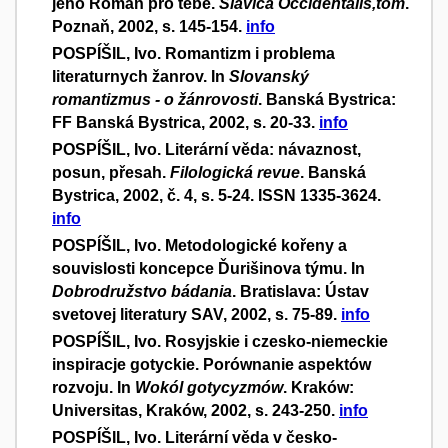
jeho Román pro tebe.
Slavica Occidentalis,tom
.
Poznaň, 2002, s. 145-154.
info
POSPÍŠIL, Ivo. Romantizm i problema
literaturnych žanrov. In
Slovanský
romantizmus - o žánrovosti
. Banská Bystrica:
FF Banská Bystrica, 2002, s. 20-33.
info
POSPÍŠIL, Ivo. Literární věda: návaznost,
posun, přesah.
Filologická revue
. Banská
Bystrica, 2002, č. 4, s. 5-24. ISSN 1335-3624.
info
POSPÍŠIL, Ivo. Metodologické kořeny a
souvislosti koncepce Ďurišinova týmu. In
Dobrodružstvo bádania
. Bratislava: Ústav
svetovej literatury SAV, 2002, s. 75-89.
info
POSPÍŠIL, Ivo. Rosyjskie i czesko-niemeckie
inspiracje gotyckie. Porównanie aspektów
rozvoju. In
Wokól gotycyzmów
. Kraków:
Universitas, Kraków, 2002, s. 243-250.
info
POSPÍŠIL, Ivo. Literární věda v česko-