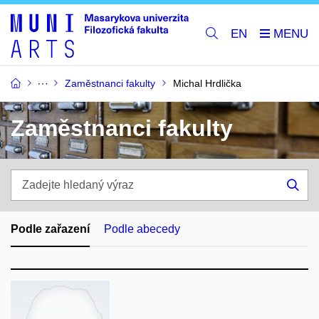
EN
Zaměstnanci fakulty
Michal Hrdlička
Zaměstnanci fakulty
Zadejte
hledaný
Hle
výraz
Podle zařazení
Podle abecedy