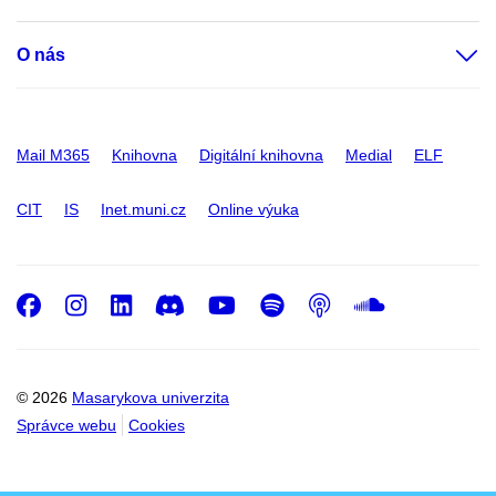
O nás
Mail M365
Knihovna
Digitální knihovna
Medial
ELF
CIT
IS
Inet.muni.cz
Online výuka
Facebook
Instagram
LinkedIn
Discord
Youtube
Spotify
Podcast
SoundC
© 2026
Masarykova univerzita
Správce webu
Cookies