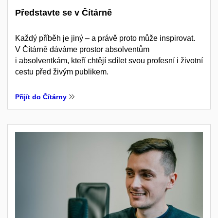
Představte se v Čítárně
Každý příběh je jiný – a právě proto může inspirovat.
V Čítárně dáváme prostor absolventům
i absolventkám, kteří chtějí sdílet svou profesní i životní
cestu před živým publikem.
Přijít do Čítárny