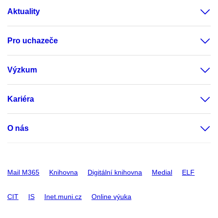
Aktuality
Pro uchazeče
Výzkum
Kariéra
O nás
Mail M365
Knihovna
Digitální knihovna
Medial
ELF
CIT
IS
Inet.muni.cz
Online výuka