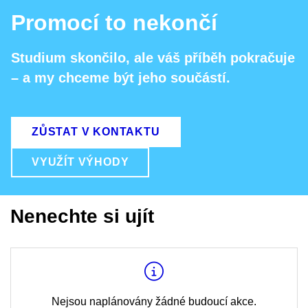
Promocí to nekončí
Studium skončilo, ale váš příběh pokračuje
– a my chceme být jeho součástí.
ZŮSTAT V KONTAKTU
VYUŽÍT VÝHODY
Nenechte si ujít
Nejsou naplánovány žádné budoucí akce.