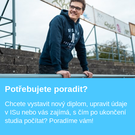
Potřebujete poradit?
Chcete vystavit nový diplom, upravit údaje
v ISu nebo vás zajímá, s čím po ukončení
studia počítat? Poradíme vám!