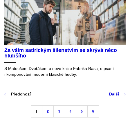
Za vším satirickým šílenstvím se skrývá něco
hlubšího
S Matoušem Dvořákem o nové knize Fabrika Rasa, o psaní
i komponování moderní klasické hudby.
Předchozí
Další
1
2
3
4
5
6