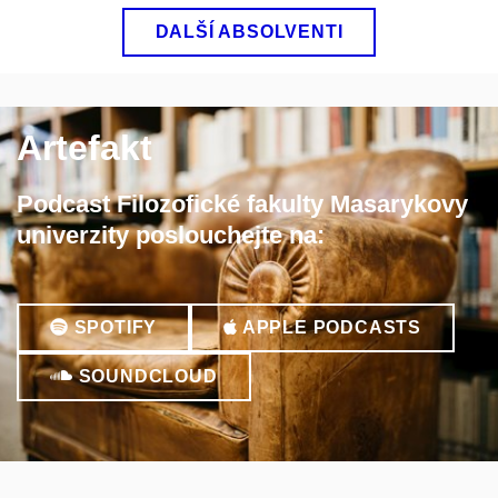
DALŠÍ ABSOLVENTI
Artefakt
Podcast Filozofické fakulty Masarykovy
univerzity poslouchejte na:
SPOTIFY
APPLE PODCASTS
SOUNDCLOUD