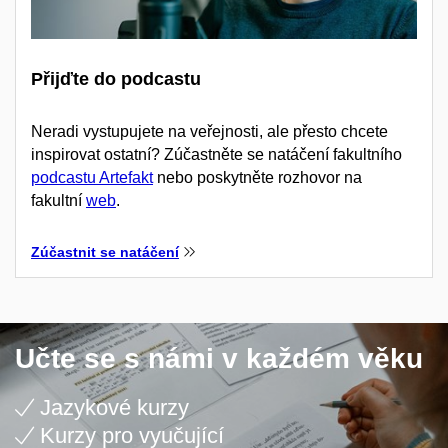
Přijďte do podcastu
Neradi vystupujete na veřejnosti, ale přesto chcete
inspirovat ostatní? Zúčastněte se natáčení fakultního
podcastu Artefakt
nebo poskytněte rozhovor na
fakultní
web
.
Zúčastnit se natáčení
Učte se s námi v každém věku
Jazykové kurzy
Kurzy pro vyučující