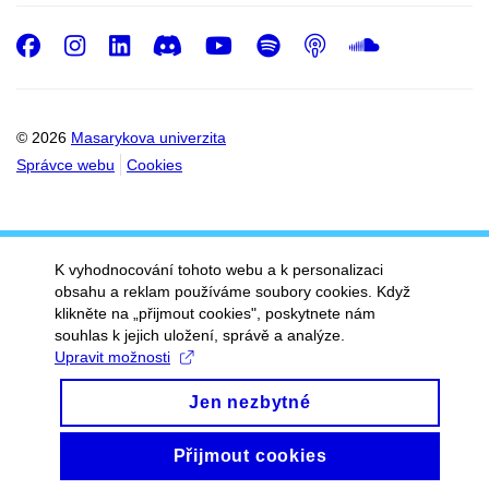
Facebook
Instagram
LinkedIn
Discord
Youtube
Spotify
Podcast
SoundC
© 2026
Masarykova univerzita
Správce webu
Cookies
K vyhodnocování tohoto webu a k personalizaci
obsahu a reklam používáme soubory cookies. Když
klikněte na „přijmout cookies", poskytnete nám
souhlas k jejich uložení, správě a analýze.
Upravit možnosti
Jen nezbytné
Přijmout cookies