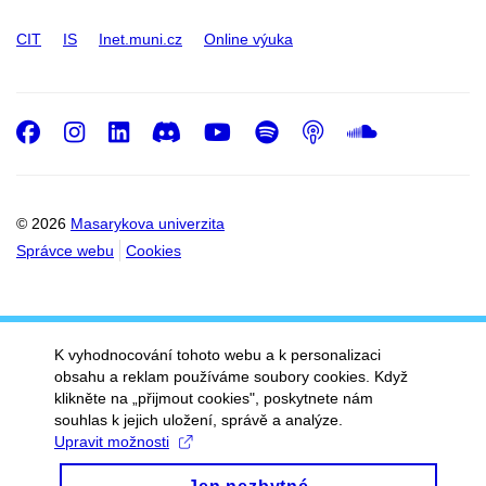
CIT
IS
Inet.muni.cz
Online výuka
Facebook
Instagram
LinkedIn
Discord
Youtube
Spotify
Podcast
SoundC
© 2026
Masarykova univerzita
Správce webu
Cookies
K vyhodnocování tohoto webu a k personalizaci
obsahu a reklam používáme soubory cookies. Když
klikněte na „přijmout cookies", poskytnete nám
souhlas k jejich uložení, správě a analýze.
Upravit možnosti