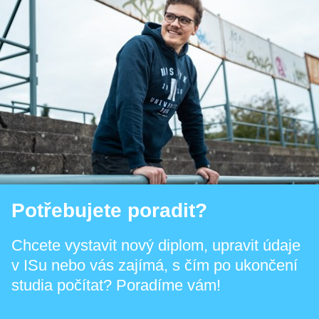
Potřebujete poradit?
Chcete vystavit nový diplom, upravit údaje
v ISu nebo vás zajímá, s čím po ukončení
studia počítat? Poradíme vám!