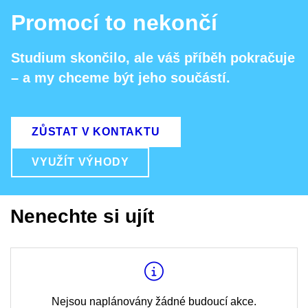
Promocí to nekončí
Studium skončilo, ale váš příběh pokračuje
– a my chceme být jeho součástí.
ZŮSTAT V KONTAKTU
VYUŽÍT VÝHODY
Nenechte si ujít
Nejsou naplánovány žádné budoucí akce.