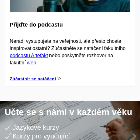
Přijďte do podcastu
Neradi vystupujete na veřejnosti, ale přesto chcete
inspirovat ostatní? Zúčastněte se natáčení fakultního
podcastu Artefakt
nebo poskytněte rozhovor na
fakultní
web
.
Zúčastnit se natáčení
Učte se s námi v každém věku
Jazykové kurzy
Kurzy pro vyučující