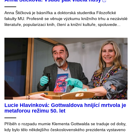
Anna Štičková je básnířka a doktorská studentka Filozofické
fakulty MU. Profesně se věnuje výzkumu knižního trhu a nezávislé
literatuře, popularizaci knih, čtení a knižní kultuře, spoluvede...
Lucie Hlavinková: Gottwaldova hnijící mrtvola je
metaforou režimu 50. let
Příběh o rozpadu mumie Klementa Gottwalda se traduje od doby,
kdy bylo tělo někdejšího československého prezidenta vystaveno