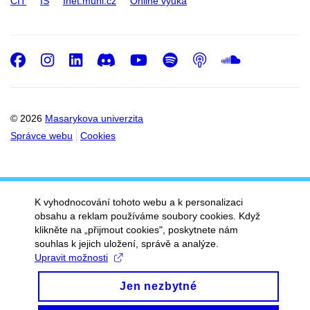
CIT
IS
Inet.muni.cz
Online výuka
Facebook
Instagram
LinkedIn
Discord
Youtube
Spotify
Podcast
SoundC
© 2026
Masarykova univerzita
Správce webu
Cookies
K vyhodnocování tohoto webu a k personalizaci
obsahu a reklam používáme soubory cookies. Když
klikněte na „přijmout cookies", poskytnete nám
souhlas k jejich uložení, správě a analýze.
Upravit možnosti
Jen nezbytné