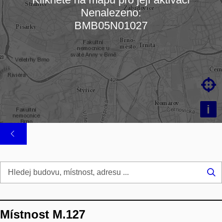
Nenalezeno:
Načítám mapu…
BMB05N01027

i
Hl
...
Místnost M.127