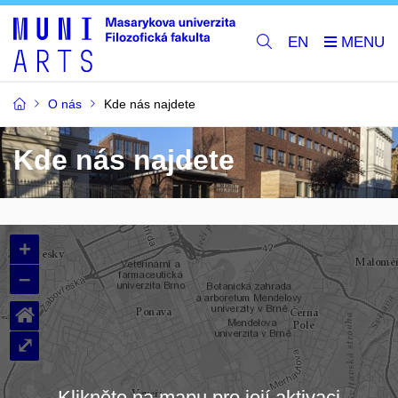
EN
O nás
Kde nás najdete
Kde nás najdete
+
–
⌂
⤢
Klikněte na mapu pro její aktivaci