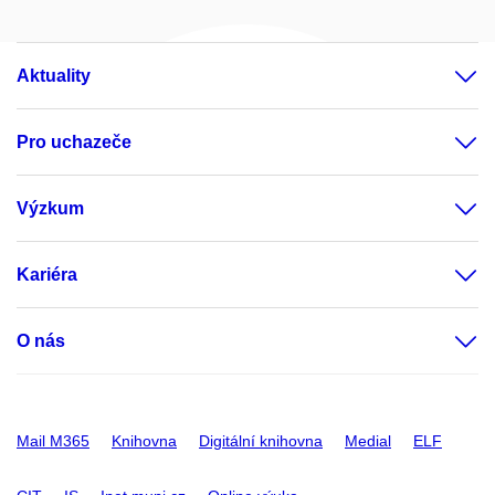
Aktuality
Pro uchazeče
Výzkum
Kariéra
O nás
Mail M365
Knihovna
Digitální knihovna
Medial
ELF