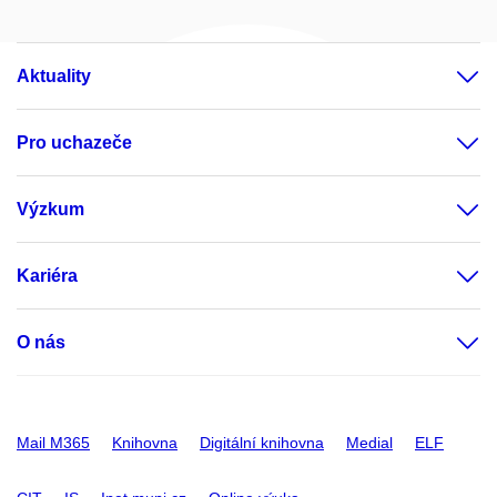
Aktuality
Pro uchazeče
Výzkum
Kariéra
O nás
Mail M365
Knihovna
Digitální knihovna
Medial
ELF