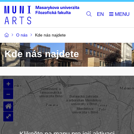
EN
O nás
Kde nás najdete
Kde nás najdete
+
–
⌂
⤢
Klikněte na mapu pro její aktivaci