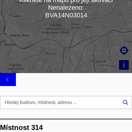
Nenalezeno:
Načítám mapu…
BVA14N03014

i
Hl
...
Místnost 314