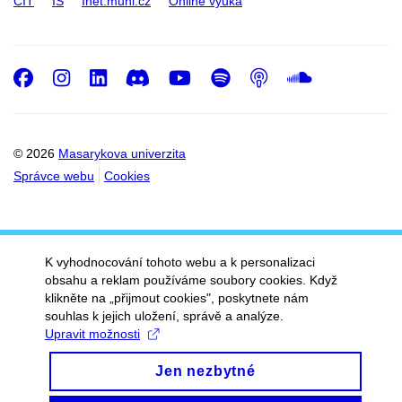
CIT
IS
Inet.muni.cz
Online výuka
Facebook
Instagram
LinkedIn
Discord
Youtube
Spotify
Podcast
SoundC
© 2026
Masarykova univerzita
Správce webu
Cookies
K vyhodnocování tohoto webu a k personalizaci
obsahu a reklam používáme soubory cookies. Když
klikněte na „přijmout cookies", poskytnete nám
souhlas k jejich uložení, správě a analýze.
Upravit možnosti
Jen nezbytné