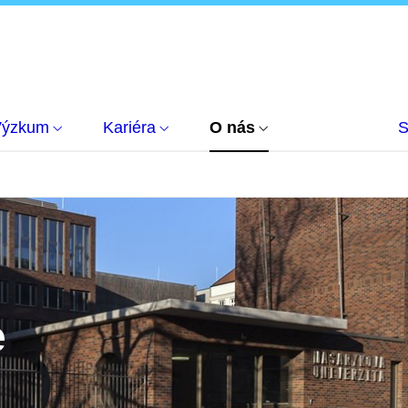
Výzkum
Kariéra
O nás
S
e