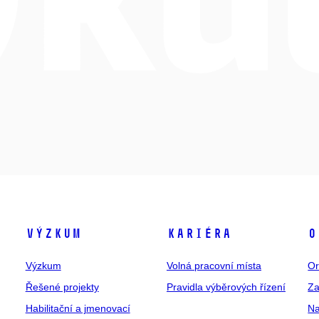
Výzkum
Kariéra
O
Výzkum
Volná pracovní místa
Or
Řešené projekty
Pravidla výběrových řízení
Za
Habilitační a jmenovací
Na