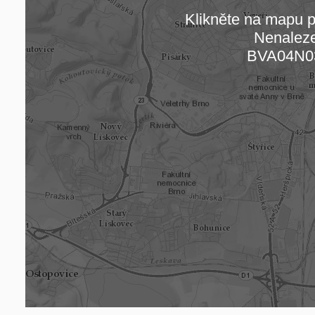
Klikněte na mapu pr
Nenalez
Načítám
BVA04N0