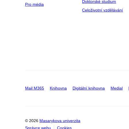
Doktorské studium
Pro média
Celoživotní vzdělávání
Mail M365
Knihovna
Digitální knihovna
Medial
© 2026
Masarykova univerzita
Správce webu
Cookies