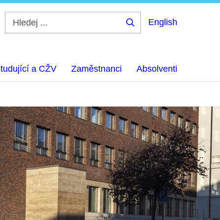
English
Hledej
...
tudující a CŽV
Zaměstnanci
Absolventi