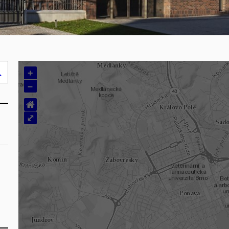
+
Hledej
–
..
⌂
⤢