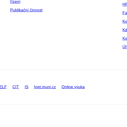
řízení
HR
Publikační činnost
Fa
Ko
Kd
Ko
Úř
ELF
CIT
IS
Inet.muni.cz
Online výuka