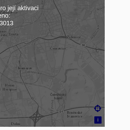
o její aktivaci
eno:
 mapu…
3013

i