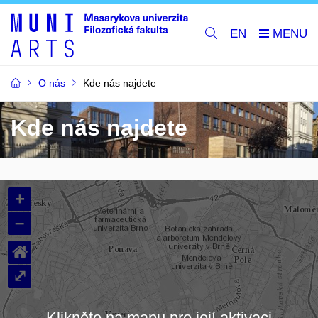
EN
O nás
Kde nás najdete
Kde nás najdete
+
–
⌂
⤢
Klikněte na mapu pro její aktivaci