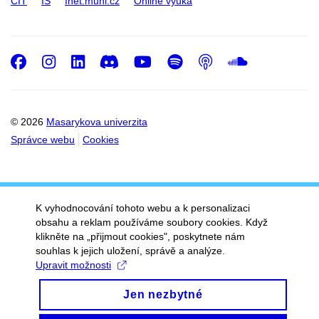
CIT
IS
Inet.muni.cz
Online výuka
Facebook
Instagram
LinkedIn
Discord
Youtube
Spotify
Podcast
SoundC
© 2026
Masarykova univerzita
Správce webu
Cookies
K vyhodnocování tohoto webu a k personalizaci
obsahu a reklam používáme soubory cookies. Když
klikněte na „přijmout cookies", poskytnete nám
souhlas k jejich uložení, správě a analýze.
Upravit možnosti
Jen nezbytné