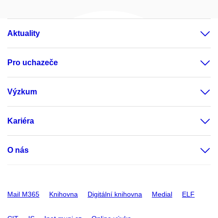
Aktuality
Pro uchazeče
Výzkum
Kariéra
O nás
Mail M365
Knihovna
Digitální knihovna
Medial
ELF