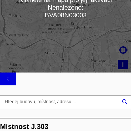
Nenalezeno:
Načítám mapu…
BVA08N03003

i
Hl
...
Místnost J.303