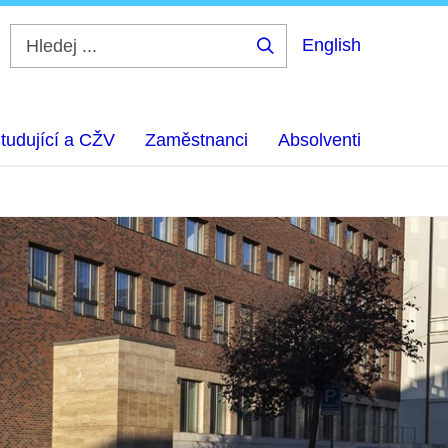
English
Hledej
...
tudující a CŽV
Zaměstnanci
Absolventi