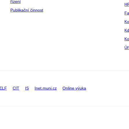
řízení
HR
Publikační činnost
Fa
Ko
Kd
Ko
Úř
ELF
CIT
IS
Inet.muni.cz
Online výuka