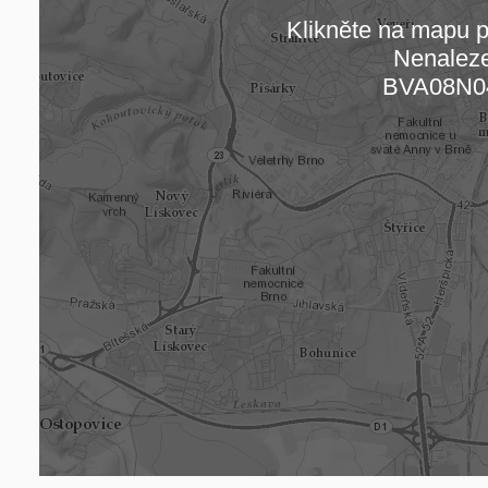
Klikněte na mapu pr
Nenalez
Načítám
BVA08N0