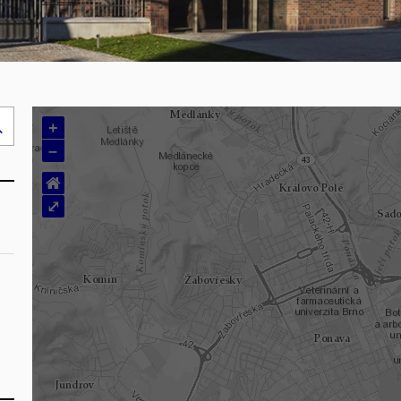
+
Hledej
–
..
⌂
⤢