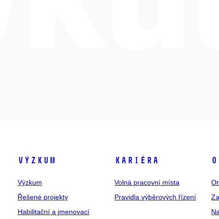
Výzkum
Kariéra
O
Výzkum
Volná pracovní místa
Or
Řešené projekty
Pravidla výběrových řízení
Za
Habilitační a jmenovací
Na