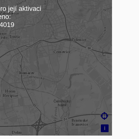
o její aktivaci
eno:
 mapu…
4019

i