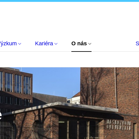
Výzkum
Kariéra
O nás
S
e