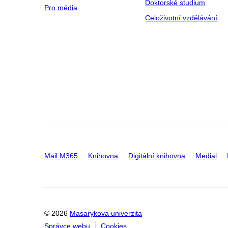
Doktorské studium
Pro média
Celoživotní vzdělávání
Mail M365
Knihovna
Digitální knihovna
Medial
© 2026
Masarykova univerzita
Správce webu
Cookies