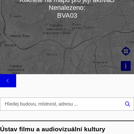
Nenalezeno:
Načítám mapu…
BVA03

i
Hl
...
Ústav filmu a audiovizuální kultury