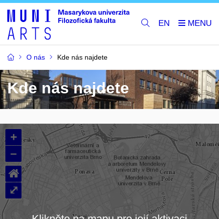
EN
O nás
Kde nás najdete
Kde nás najdete
+
–
⌂
⤢
Klikněte na mapu pro její aktivaci