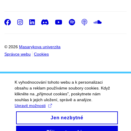
Facebook
Instagram
LinkedIn
Discord
Youtube
Spotify
Podcast
SoundC
© 2026
Masarykova univerzita
Správce webu
Cookies
K vyhodnocování tohoto webu a k personalizaci
obsahu a reklam používáme soubory cookies. Když
klikněte na „přijmout cookies", poskytnete nám
souhlas k jejich uložení, správě a analýze.
Upravit možnosti
Jen nezbytné