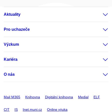
Aktuality
Pro uchazeče
Výzkum
Kariéra
O nás
Mail M365
Knihovna
Digitální knihovna
Medial
ELF
CIT
IS
Inet.muni.cz
Online výuka