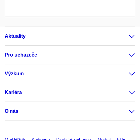
Aktuality
Pro uchazeče
Výzkum
Kariéra
O nás
Mail M365
Knihovna
Digitální knihovna
Medial
ELF