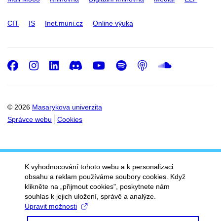
CIT
IS
Inet.muni.cz
Online výuka
Facebook
Instagram
LinkedIn
Discord
Youtube
Spotify
Podcast
SoundC
© 2026
Masarykova univerzita
Správce webu
Cookies
K vyhodnocování tohoto webu a k personalizaci
obsahu a reklam používáme soubory cookies. Když
klikněte na „přijmout cookies", poskytnete nám
souhlas k jejich uložení, správě a analýze.
Upravit možnosti