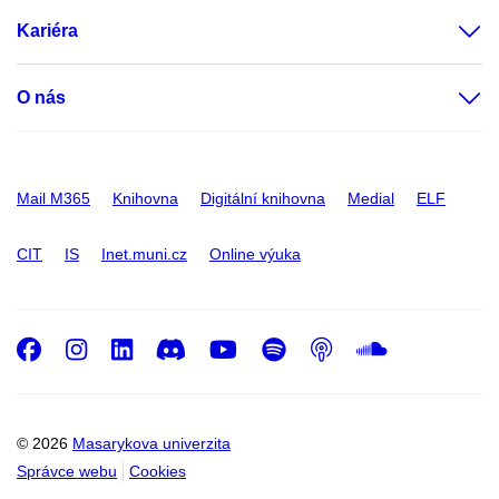
Kariéra
O nás
Mail M365
Knihovna
Digitální knihovna
Medial
ELF
CIT
IS
Inet.muni.cz
Online výuka
Facebook
Instagram
LinkedIn
Discord
Youtube
Spotify
Podcast
SoundC
© 2026
Masarykova univerzita
Správce webu
Cookies