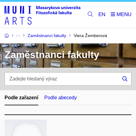
EN
Zaměstnanci fakulty
Viera Žemberová
Zaměstnanci fakulty
Zadejte
hledaný
Hle
výraz
Podle zařazení
Podle abecedy