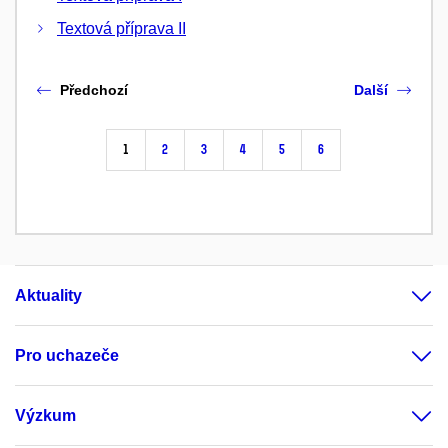
Textová příprava II
Předchozí
Další
1
2
3
4
5
6
Aktuality
Pro uchazeče
Výzkum