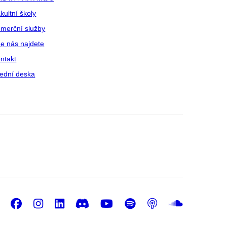
kultní školy
merční služby
e nás najdete
ntakt
ední deska
Facebook
Instagram
LinkedIn
Discord
Youtube
Spotify
Podcast
Sound