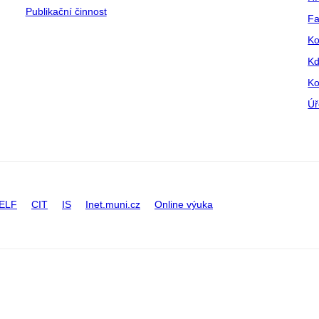
Publikační činnost
Fa
Ko
Kd
Ko
Úř
ELF
CIT
IS
Inet.muni.cz
Online výuka