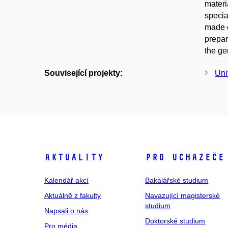
materi
specia
made o
prepar
the ge
Související projekty:
Uni
Aktuality
Pro uchazeče
Kalendář akcí
Bakalářské studium
Aktuálně z fakulty
Navazující magisterské
studium
Napsali o nás
Doktorské studium
Pro média