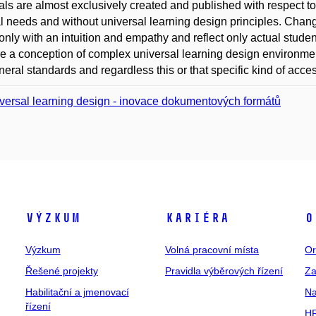
als are almost exclusively created and published with respect t
l needs and without universal learning design principles. Change
nly with an intuition and empathy and reflect only actual studen
e a conception of complex universal learning design environmen
neral standards and regardless this or that specific kind of access
versal learning design - inovace dokumentových formátů
Výzkum
Kariéra
O
Výzkum
Volná pracovní místa
Or
Řešené projekty
Pravidla výběrových řízení
Za
Habilitační a jmenovací
Na
řízení
HR