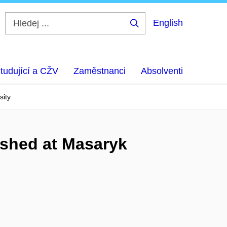
English
Hledej
...
tudující a CŽV
Zaměstnanci
Absolventi
sity
ished at Masaryk