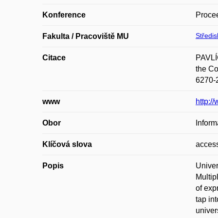
Konference
Procee
Středi
Fakulta / Pracoviště MU
Citace
PAVLÍČ
the Co
6270-
www
http:/
Obor
Inform
Klíčová slova
access
Popis
Univer
Multip
of exp
tap in
univer