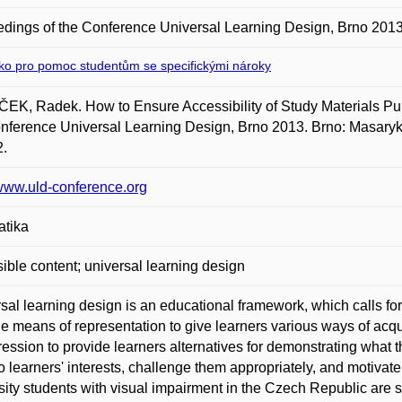
dings of the Conference Universal Learning Design, Brno 201
sko pro pomoc studentům se specifickými nároky
EK, Radek. How to Ensure Accessibility of Study Materials Pub
nference Universal Learning Design, Brno 2013. Brno: Masaryko
2.
/www.uld-conference.org
atika
ible content; universal learning design
sal learning design is an educational framework, which calls for 
le means of representation to give learners various ways of acq
ression to provide learners alternatives for demonstrating what
to learners' interests, challenge them appropriately, and motivate
sity students with visual impairment in the Czech Republic are stu