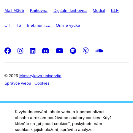
Mail M365
Knihovna
Digitální knihovna
Medial
ELF
CIT
IS
Inet.muni.cz
Online výuka
Facebook
Instagram
LinkedIn
Discord
Youtube
Spotify
Podcast
SoundC
© 2026
Masarykova univerzita
Správce webu
Cookies
K vyhodnocování tohoto webu a k personalizaci
obsahu a reklam používáme soubory cookies. Když
klikněte na „přijmout cookies", poskytnete nám
souhlas k jejich uložení, správě a analýze.