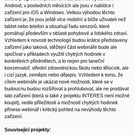
Android, v posledních měsících ale jsou v nabídce i
zařízení pro iOS a Windows. Velkou výhodou těchto
zařízení je, že jsou ještě více mobilní a blíže uživateli než
tablet nebo telefon a obsahují řadu senzorů, které
pomáhají především v oblasti pohybové a lidského zdraví.
Vzhledem k novosti technologií budou krátce představeny
zařízení jako taková, stěžejní část webináře bude ale
spočívat v příkladech využití chytrých hodinek v
konkrétních předmětech, a to nejen pro taneční
konzervatoř, střední zdravotnickou školu nebo tělocvik, ale
i cizí jazyk, zeměpis nebo dějepis. Vzhledem k tomu, že
cílem webináře je ukázat nové možnosti, které se v
budoucnu budou rozšiřovat a prohlubovat, ale ne prodávat
tato zařízení (která si také z projektu INTERES není možné
koupit), vedle příležitostí a možností chytrých hodinek
přinese webinář i kritický pohled na nevýhody těchto
zařízení.
Související projekty: