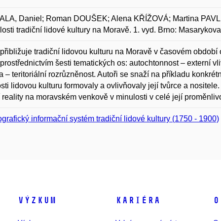
LA, Daniel; Roman DOUŠEK; Alena KŘÍŽOVÁ; Martina PAVLI
losti tradiční lidové kultury na Moravě. 1. vyd. Brno: Masaryko
přibližuje tradiční lidovou kulturu na Moravě v časovém obdo
í prostřednictvím šesti tematických os: autochtonnost – externí vli
a – teritoriální rozrůzněnost. Autoři se snaží na příkladu konkrétn
sti lidovou kulturu formovaly a ovlivňovaly její tvůrce a nositel
í reality na moravském venkově v minulosti v celé její proměnlivost
grafický informační systém tradiční lidové kultury (1750 - 1900)
Výzkum
Kariéra
O