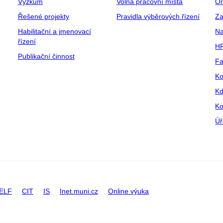
Výzkum
Volná pracovní místa
Or
Řešené projekty
Pravidla výběrových řízení
Za
Habilitační a jmenovací
Na
řízení
HR
Publikační činnost
Fa
Ko
Kd
Ko
Úř
ELF
CIT
IS
Inet.muni.cz
Online výuka