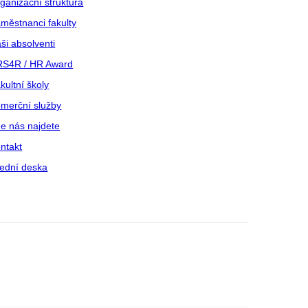
ganizační struktura
městnanci fakulty
ši absolventi
S4R / HR Award
kultní školy
merční služby
e nás najdete
ntakt
ední deska