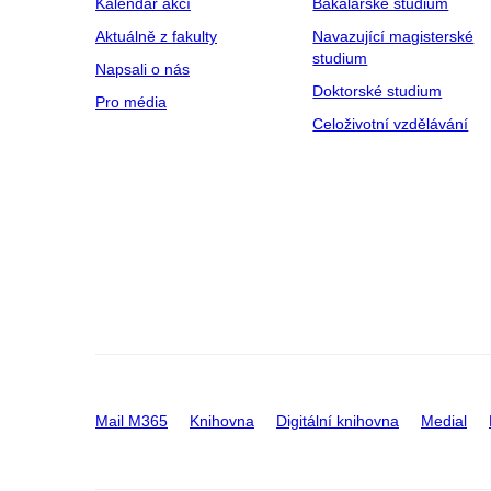
Kalendář akcí
Bakalářské studium
Aktuálně z fakulty
Navazující magisterské
studium
Napsali o nás
Doktorské studium
Pro média
Celoživotní vzdělávání
Mail M365
Knihovna
Digitální knihovna
Medial