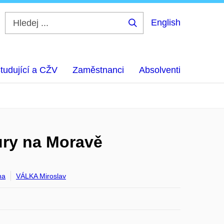
English
Hledej
...
tudující a CŽV
Zaměstnanci
Absolventi
tury na Moravě
na
VÁLKA Miroslav