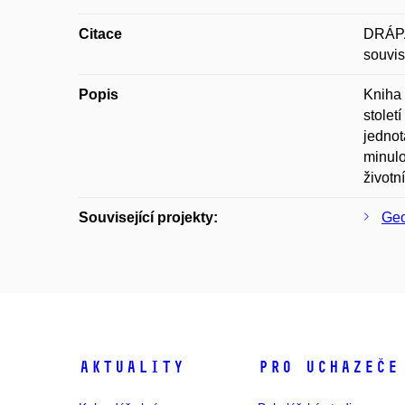
Citace
DRÁPA
souvis
Popis
Kniha 
stolet
jednot
minulo
životn
Související projekty:
Geo
Aktuality
Pro uchazeče