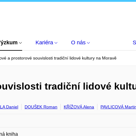
Výzkum
Kariéra
O nás
S
vé a prostorové souvislosti tradiční lidové kultury na Moravě
vislosti tradiční lidové kul
A Daniel
DOUŠEK Roman
KŘÍŽOVÁ Alena
PAVLICOVÁ Marti
ná kniha