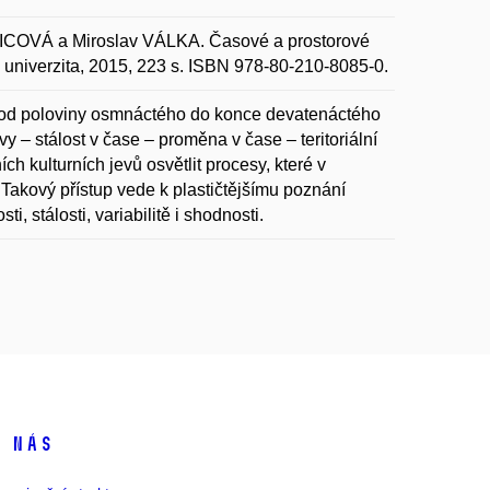
COVÁ a Miroslav VÁLKA. Časové a prostorové
va univerzita, 2015, 223 s. ISBN 978-80-210-8085-0.
bí od poloviny osmnáctého do konce devatenáctého
vy – stálost v čase – proměna v čase – teritoriální
ích kulturních jevů osvětlit procesy, které v
e. Takový přístup vede k plastičtějšímu poznání
i, stálosti, variabilitě i shodnosti.
 nás