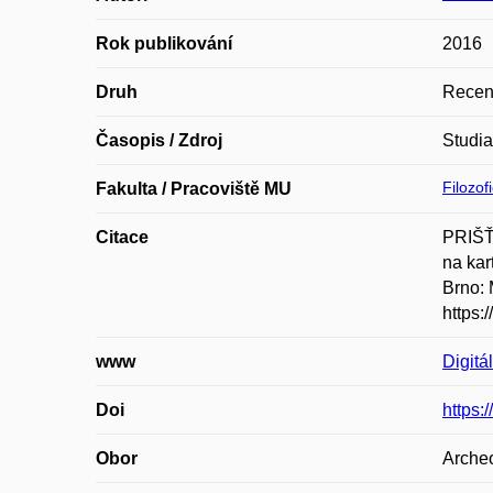
Rok publikování
2016
Druh
Recen
Časopis / Zdroj
Studia
Filozof
Fakulta / Pracoviště MU
Citace
PRIŠŤÁ
na kar
Brno: 
https:
www
Digitá
Doi
https:
Obor
Archeo