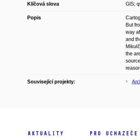
Klíčová slova
GIS; q
Popis
Cartog
But fr
way af
and th
Mikulč
the ar
source
reason
Související projekty:
Arc
Aktuality
Pro uchazeče