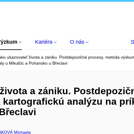
Výzkum
Kariéra
O nás
S
ko ukazovateľ života a zániku. Postdepozičné procesy, metóda výskumu
Valy u Mikulčic a Pohansko u Břeclavi
života a zániku. Postdepozič
kartografickú analýzu na prík
Břeclavi
ÁKOVÁ Michaela