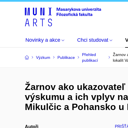
Novinky a akce
Chci studovat
Přehled
Žarnov a
Výzkum
Publikace
publikací
lokalít 
Žarnov ako ukazovateľ 
výskumu a ich vplyv na 
Mikulčic a Pohansko u 
PRIŠŤ
Autoři