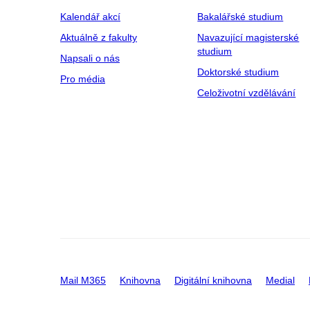
Kalendář akcí
Bakalářské studium
Aktuálně z fakulty
Navazující magisterské
studium
Napsali o nás
Doktorské studium
Pro média
Celoživotní vzdělávání
Mail M365
Knihovna
Digitální knihovna
Medial