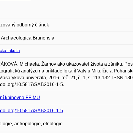
zovaný odborný článek
 Archaeologica Brunensia
ická fakulta
KOVÁ, Michaela. Žarnov ako ukazovateľ života a zániku. Pos
tografickú analýzu na príklade lokalít Valy u Mikulčic a Pohans
Masarykova univerzita, 2016, roč. 21, č. 1, s. 113-132. ISSN 1
//doi.org/10.5817/SAB2016-1-5.
lní knihovna FF MU
//doi.org/10.5817/SAB2016-1-5
logie, antropologie, etnologie