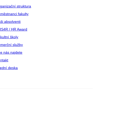
ganizační struktura
městnanci fakulty
ši absolventi
S4R / HR Award
kultní školy
merční služby
e nás najdete
ntakt
ední deska