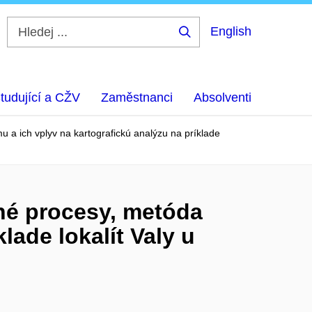
English
Hledej
...
tudující a CŽV
Zaměstnanci
Absolventi
 a ich vplyv na kartografickú analýzu na príklade
né procesy, metóda
lade lokalít Valy u