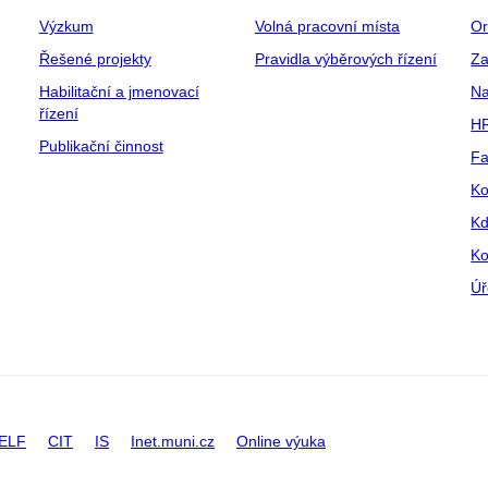
Výzkum
Volná pracovní místa
Or
Řešené projekty
Pravidla výběrových řízení
Za
Habilitační a jmenovací
Na
řízení
HR
Publikační činnost
Fa
Ko
Kd
Ko
Úř
ELF
CIT
IS
Inet.muni.cz
Online výuka