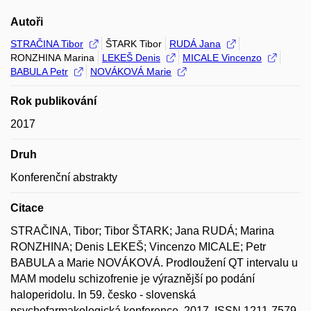
Autoři
STRAČINA Tibor
ŠTARK Tibor
RUDÁ Jana
RONZHINA Marina
LEKEŠ Denis
MICALE Vincenzo
BABULA Petr
NOVÁKOVÁ Marie
Rok publikování
2017
Druh
Konferenční abstrakty
Citace
STRAČINA, Tibor; Tibor ŠTARK; Jana RUDÁ; Marina
RONZHINA; Denis LEKEŠ; Vincenzo MICALE; Petr
BABULA a Marie NOVÁKOVÁ. Prodloužení QT intervalu u
MAM modelu schizofrenie je výraznější po podání
haloperidolu. In 59. česko - slovenská
psychofarmakologická konference. 2017. ISSN 1211-7579.