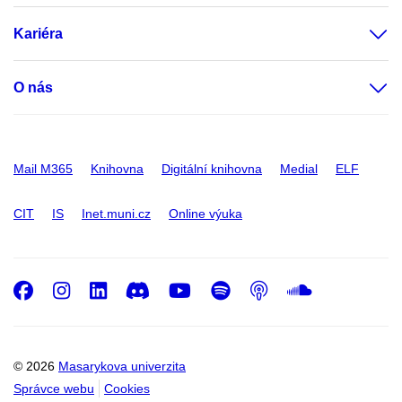
Kariéra
O nás
Mail M365
Knihovna
Digitální knihovna
Medial
ELF
CIT
IS
Inet.muni.cz
Online výuka
Facebook
Instagram
LinkedIn
Discord
Youtube
Spotify
Podcast
SoundC
© 2026
Masarykova univerzita
Správce webu
Cookies