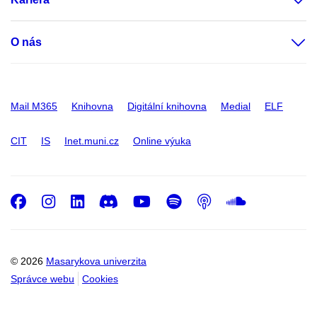
O nás
Mail M365
Knihovna
Digitální knihovna
Medial
ELF
CIT
IS
Inet.muni.cz
Online výuka
Facebook
Instagram
LinkedIn
Discord
Youtube
Spotify
Podcast
SoundC
© 2026
Masarykova univerzita
Správce webu
Cookies