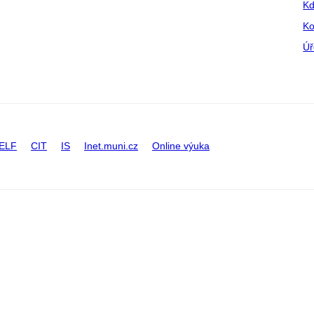
Kd
Ko
Úř
ELF
CIT
IS
Inet.muni.cz
Online výuka