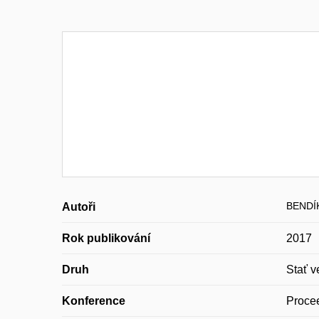
BENDÍK
Autoři
Rok publikování
2017
Druh
Stať v
Konference
Procee