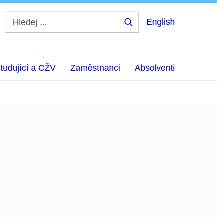
English
Hledej
...
tudující a CŽV
Zaměstnanci
Absolventi