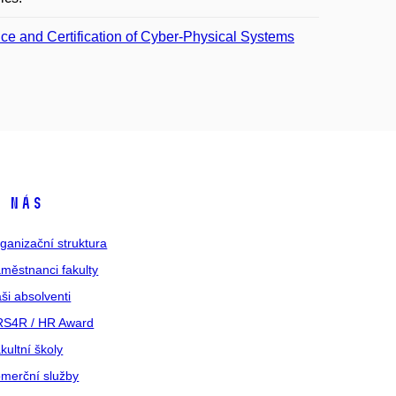
e and Certification of Cyber-Physical Systems
 nás
ganizační struktura
městnanci fakulty
ši absolventi
S4R / HR Award
kultní školy
merční služby