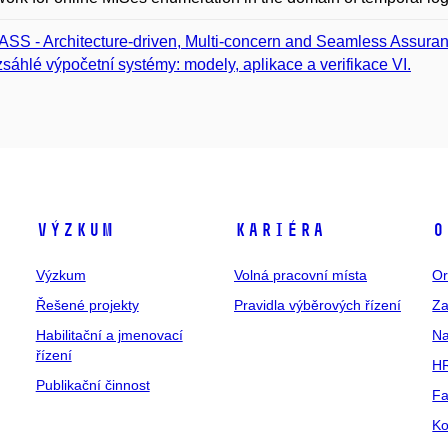
SS - Architecture-driven, Multi-concern and Seamless Assuranc
sáhlé výpočetní systémy: modely, aplikace a verifikace VI.
Výzkum
Kariéra
O
Výzkum
Volná pracovní místa
Or
Řešené projekty
Pravidla výběrových řízení
Za
Habilitační a jmenovací
Na
řízení
HR
Publikační činnost
Fa
Ko