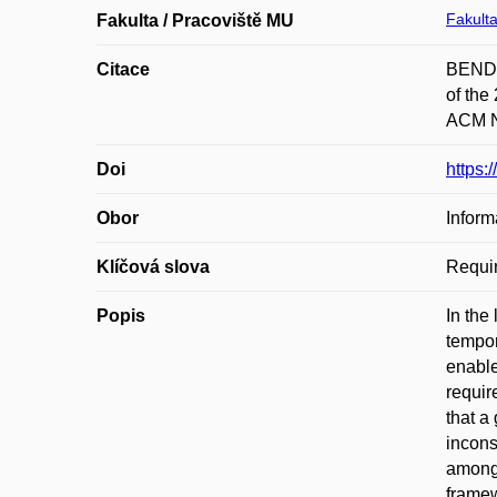
Fakulta
Fakulta / Pracoviště MU
Citace
BENDÍK
of the
ACM Ne
Doi
https:
Obor
Inform
Klíčová slova
Requir
Popis
In the
tempor
enable
requir
that a
incons
among 
framew