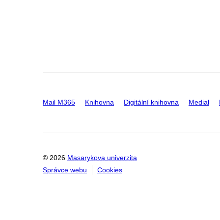
Mail M365
Knihovna
Digitální knihovna
Medial
© 2026
Masarykova univerzita
Správce webu
Cookies