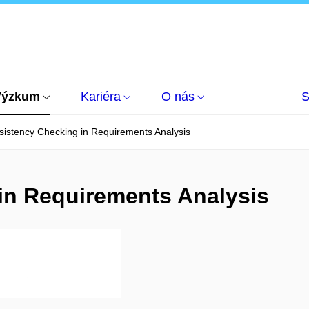
Výzkum
Kariéra
O nás
S
istency Checking in Requirements Analysis
in Requirements Analysis