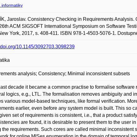
 informatiky
, Jaroslav. Consistency Checking in Requirements Analysis. O
 26th ACM SIGSOFT International Symposium on Software Testi
w York, 2017, s. 408-411. ISBN 978-1-4503-5076-1. Dostupné 
//doi.org/10.1145/3092703.3098239
atika
ements analysis; Consistency; Minimal inconsistent subsets
 last decade it became a common practise to formalise software
al logics, e.g., LTL. The formalisation removes ambiguity and 
s various model-based techniques, like formal verification. More
ements earlier, even before any system model is built. This so 
 given set of requirements is consistent, i.e., that a product sati
istencies are found, it is desirable to present them to the user 
the requirements. Such cores are called minimal inconsistent s
ork for online MISes enumeration in the domain of temporal log