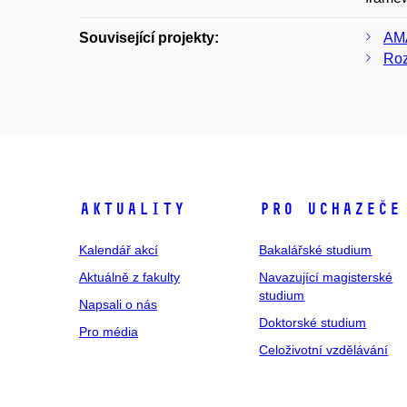
Související projekty:
AMA
Roz
Aktuality
Pro uchazeče
Kalendář akcí
Bakalářské studium
Aktuálně z fakulty
Navazující magisterské
studium
Napsali o nás
Doktorské studium
Pro média
Celoživotní vzdělávání