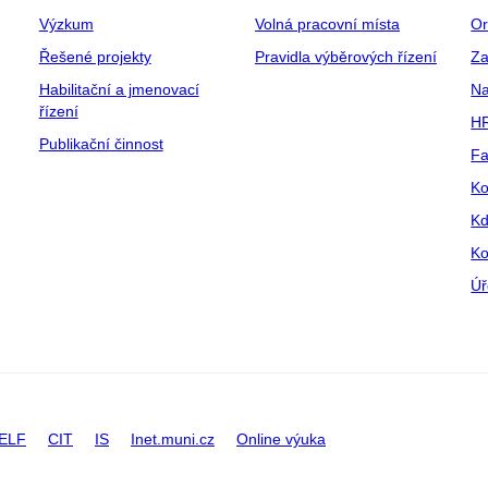
Výzkum
Volná pracovní místa
Or
Řešené projekty
Pravidla výběrových řízení
Za
Habilitační a jmenovací
Na
řízení
HR
Publikační činnost
Fa
Ko
Kd
Ko
Úř
ELF
CIT
IS
Inet.muni.cz
Online výuka