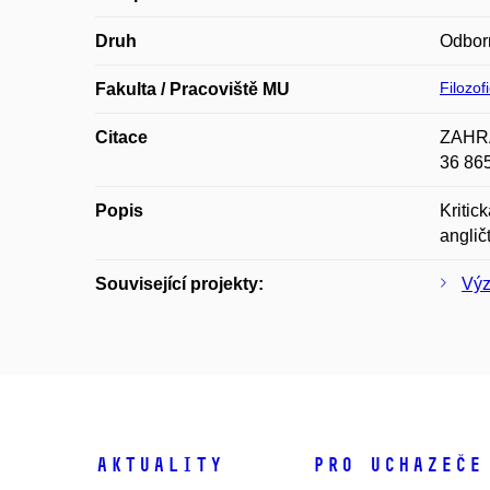
Druh
Odbor
Filozof
Fakulta / Pracoviště MU
Citace
ZAHRÁD
36 86
Popis
Kritic
anglič
Související projekty:
Výz
Aktuality
Pro uchazeče