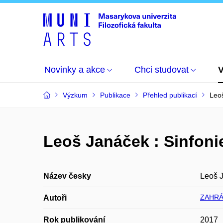
Novinky a akce
Chci studovat
Výzkum
Publikace
Přehled publikací
Leoš
Leoš Janáček : Sinfoniet
Název česky
Leoš J
ZAHRÁD
Autoři
Rok publikování
2017