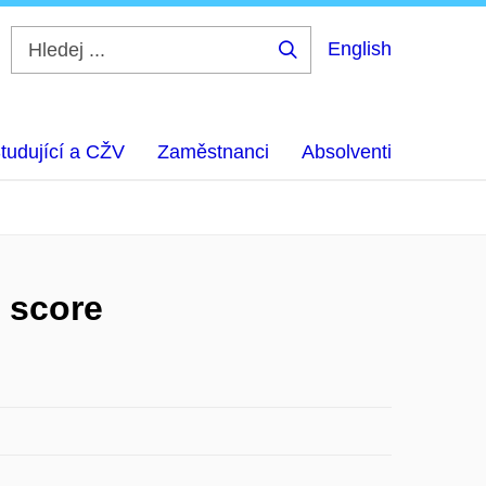
English
Hledej
...
tudující a CŽV
Zaměstnanci
Absolventi
l score