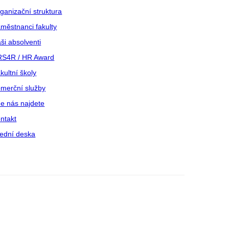
ganizační struktura
městnanci fakulty
ši absolventi
S4R / HR Award
kultní školy
merční služby
e nás najdete
ntakt
ední deska