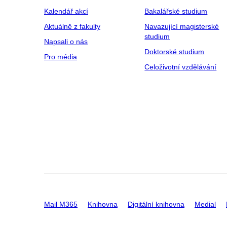
Kalendář akcí
Bakalářské studium
Aktuálně z fakulty
Navazující magisterské
studium
Napsali o nás
Doktorské studium
Pro média
Celoživotní vzdělávání
Mail M365
Knihovna
Digitální knihovna
Medial