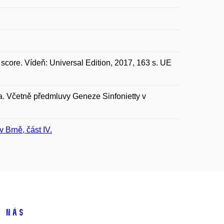
l score. Vídeň: Universal Edition, 2017, 163 s. UE
ura. Včetně předmluvy Geneze Sinfonietty v
 Brně, část IV.
 nás