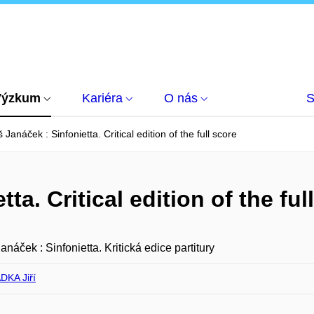
Výzkum
Kariéra
O nás
S
 Janáček : Sinfonietta. Critical edition of the full score
ta. Critical edition of the ful
anáček : Sinfonietta. Kritická edice partitury
KA Jiří