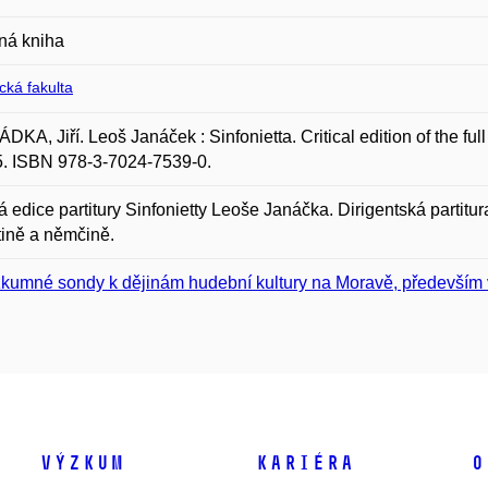
ná kniha
ická fakulta
KA, Jiří. Leoš Janáček : Sinfonietta. Critical edition of the ful
5. ISBN 978-3-7024-7539-0.
ká edice partitury Sinfonietty Leoše Janáčka. Dirigentská partit
tině a němčině.
kumné sondy k dějinám hudební kultury na Moravě, především v
Výzkum
Kariéra
O