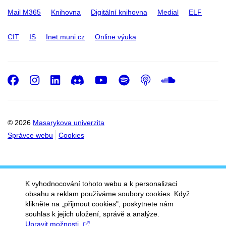
Mail M365
Knihovna
Digitální knihovna
Medial
ELF
CIT
IS
Inet.muni.cz
Online výuka
Facebook
Instagram
LinkedIn
Discord
Youtube
Spotify
Podcast
SoundC
© 2026
Masarykova univerzita
Správce webu
Cookies
K vyhodnocování tohoto webu a k personalizaci
obsahu a reklam používáme soubory cookies. Když
klikněte na „přijmout cookies", poskytnete nám
souhlas k jejich uložení, správě a analýze.
Upravit možnosti