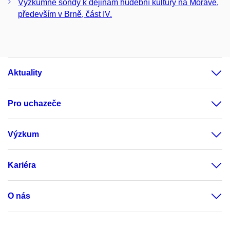
Výzkumné sondy k dějinám hudební kultury na Moravě,
především v Brně, část IV.
Aktuality
Pro uchazeče
Výzkum
Kariéra
O nás