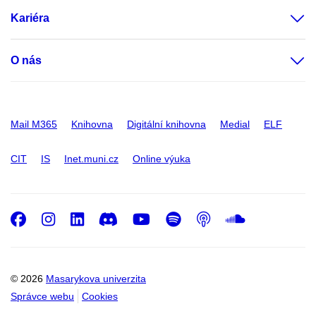
Kariéra
O nás
Mail M365
Knihovna
Digitální knihovna
Medial
ELF
CIT
IS
Inet.muni.cz
Online výuka
Facebook
Instagram
LinkedIn
Discord
Youtube
Spotify
Podcast
SoundC
© 2026
Masarykova univerzita
Správce webu
Cookies