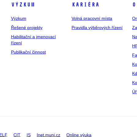
Výzkum
Kariéra
O
Výzkum
Volná pracovní místa
Or
Řešené projekty
Pravidla výběrových řízení
Za
Habilitační a jmenovací
Na
řízení
HR
Publikační činnost
Fa
Ko
Kd
Ko
Úř
ELF
CIT
IS
Inet.muni.cz
Online výuka