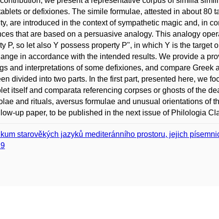
s contribution, we present a representative corpus of similia simi
tablets or defixiones. The simile formulae, attested in about 80 ta
lity, are introduced in the context of sympathetic magic and, in con
nces that are based on a persuasive analogy. This analogy opera
ty P, so let also Y possess property P", in which Y is the target o
hange in accordance with the intended results. We provide a pro
gs and interpretations of some defixiones, and compare Greek a
en divided into two parts. In the first part, presented here, we f
blet itself and comparata referencing corpses or ghosts of the 
iolae and rituals, aversus formulae and unusual orientations of t
ollow-up paper, to be published in the next issue of Philologia Cl
kum starověkých jazyků mediteránního prostoru, jejich písemnictv
19