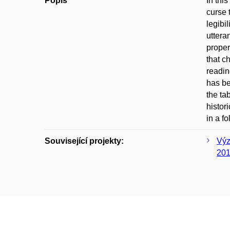
Popis
In thi
curse 
legibi
uttera
proper
that c
readin
has be
the ta
histor
in a f
Související projekty:
Výz
20