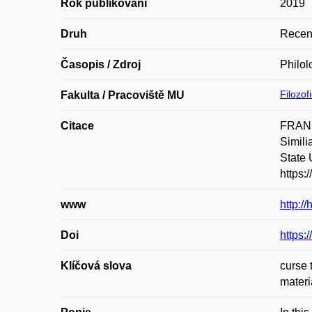
Rok publikování
2019
Druh
Recen
Časopis / Zdroj
Philol
Filozof
Fakulta / Pracoviště MU
Citace
FRANE
Simili
State 
https:
www
http:/
Doi
https:
Klíčová slova
curse 
materia