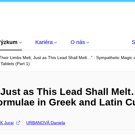
Výzkum
Kariéra
O nás
S
heir Limbs Melt, Just as This Lead Shall Melt…" : Sympathetic Magic a
Tablets (Part 1)
 Just as This Lead Shall Mel
ormulae in Greek and Latin Cu
 Juraj
URBANOVÁ Daniela