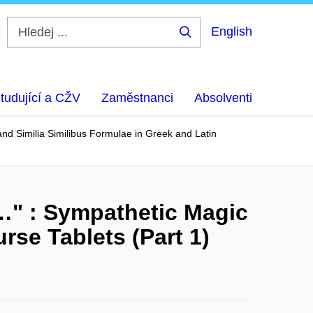
English
Hledej
...
tudující a CŽV
Zaměstnanci
Absolventi
nd Similia Similibus Formulae in Greek and Latin
t…" : Sympathetic Magic
rse Tablets (Part 1)