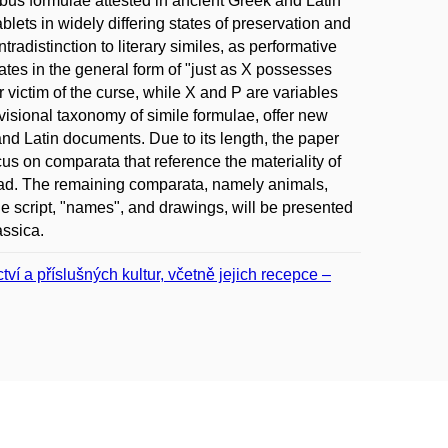
libus formulae attested in ancient Greek and Latin
blets in widely differing states of preservation and
tradistinction to literary similes, as performative
tes in the general form of "just as X possesses
r victim of the curse, while X and P are variables
visional taxonomy of simile formulae, offer new
nd Latin documents. Due to its length, the paper
ocus on comparata that reference the materiality of
dead. The remaining comparata, namely animals,
he script, "names", and drawings, will be presented
assica.
í a příslušných kultur, včetně jejich recepce –