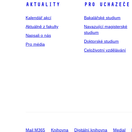
Aktuality
Pro uchazeče
Kalendář akcí
Bakalářské studium
Aktuálně z fakulty
Navazující magisterské
studium
Napsali o nás
Doktorské studium
Pro média
Celoživotní vzdělávání
Mail M365
Knihovna
Digitální knihovna
Medial