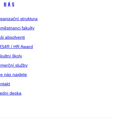
 nás
ganizační struktura
městnanci fakulty
ši absolventi
S4R / HR Award
kultní školy
merční služby
e nás najdete
ntakt
ední deska