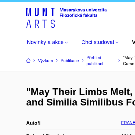
Novinky a akce
Chci studovat
Přehled
"May T
Výzkum
Publikace
publikací
Curse 
"May Their Limbs Melt,
and Similia Similibus F
FRANEK
Autoři