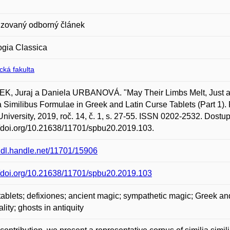
zovaný odborný článek
ogia Classica
ická fakulta
K, Juraj a Daniela URBANOVÁ. "May Their Limbs Melt, Just as
a Similibus Formulae in Greek and Latin Curse Tablets (Part 1). 
University, 2019, roč. 14, č. 1, s. 27-55. ISSN 0202-2532. Dostu
//doi.org/10.21638/11701/spbu20.2019.103.
/hdl.handle.net/11701/15906
//doi.org/10.21638/11701/spbu20.2019.103
tablets; defixiones; ancient magic; sympathetic magic; Greek and 
lity; ghosts in antiquity