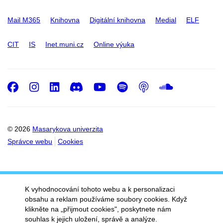
Mail M365
Knihovna
Digitální knihovna
Medial
ELF
CIT
IS
Inet.muni.cz
Online výuka
Facebook
Instagram
LinkedIn
Discord
Youtube
Spotify
Podcast
SoundC
© 2026
Masarykova univerzita
Správce webu
Cookies
K vyhodnocování tohoto webu a k personalizaci
obsahu a reklam používáme soubory cookies. Když
klikněte na „přijmout cookies", poskytnete nám
souhlas k jejich uložení, správě a analýze.