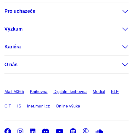
Pro uchazeče
Výzkum
Kariéra
O nás
Mail M365
Knihovna
Digitální knihovna
Medial
ELF
CIT
IS
Inet.muni.cz
Online výuka
Facebook
Instagram
LinkedIn
Discord
Youtube
Spotify
Podcast
SoundC