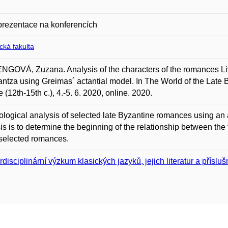
prezentace na konferencích
ická fakulta
GOVÁ, Zuzana. Analysis of the characters of the romances Li
ntza using Greimas´ actantial model. In The World of the Late 
 (12th-15th c.), 4.-5. 6. 2020, online. 2020.
ological analysis of selected late Byzantine romances using an a
is is to determine the beginning of the relationship between the
 selected romances.
erdisciplinární výzkum klasických jazyků, jejich literatur a příslu