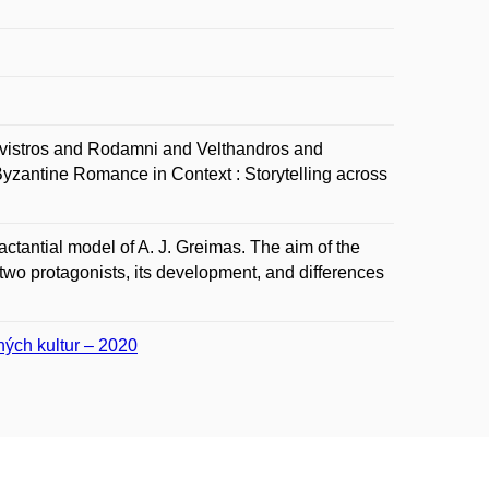
vistros and Rodamni and Velthandros and
Byzantine Romance in Context : Storytelling across
ctantial model of A. J. Greimas. The aim of the
 two protagonists, its development, and differences
šných kultur – 2020