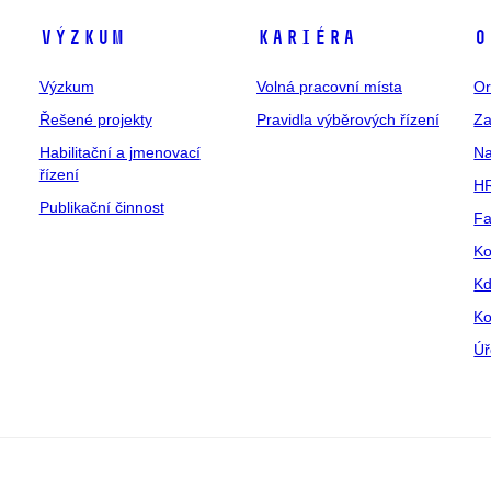
Výzkum
Kariéra
O
Výzkum
Volná pracovní místa
Or
Řešené projekty
Pravidla výběrových řízení
Za
Habilitační a jmenovací
Na
řízení
HR
Publikační činnost
Fa
Ko
Kd
Ko
Úř