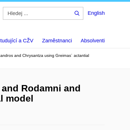
English
Hledej
...
tudující a CŽV
Zaměstnanci
Absolventi
thandros and Chrysantza using Greimas´ actantial
os and Rodamni and
al model