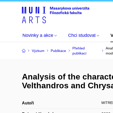
Novinky a akce
Chci studovat
Přehled
Anal
Výzkum
Publikace
publikací
mod
Analysis of the charac
Velthandros and Chrysa
MITRE
Autoři