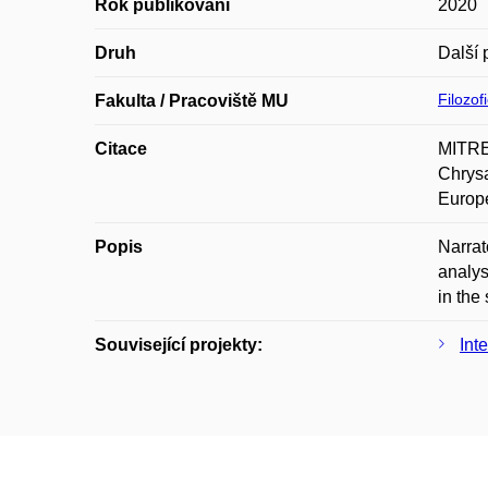
Rok publikování
2020
Druh
Další 
Filozof
Fakulta / Pracoviště MU
Citace
MITREN
Chrysa
Europe
Popis
Narrat
analys
in the
Související projekty:
Int