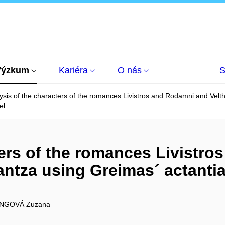
Výzkum
Kariéra
O nás
S
ysis of the characters of the romances Livistros and Rodamni and Vel
el
ters of the romances Livistr
ntza using Greimas´ actanti
NGOVÁ Zuzana