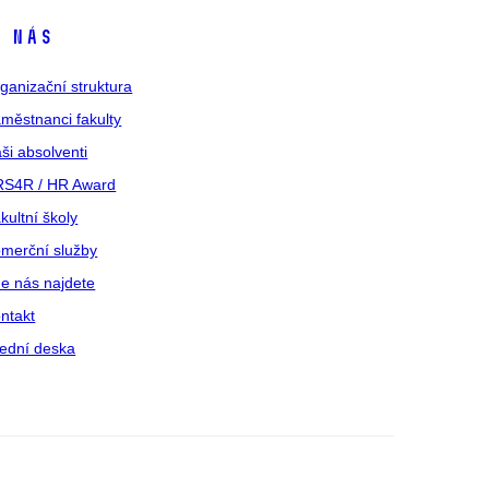
 nás
ganizační struktura
městnanci fakulty
ši absolventi
S4R / HR Award
kultní školy
merční služby
e nás najdete
ntakt
ední deska