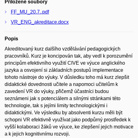
Přiložené soubory
FF_MU_20.7..pdf
VR_ENG_akreditace.docx
Popis
Akreditovaný kurz dalšího vzdělávání pedagogických
pracovníků. Kurz je koncipován tak, aby vedl k porozumění
principům efektivního využití CIVE ve výuce anglického
jazyka a osvojení si základních postupů implementace
tohoto nástroje do výuky. V důsledku toho má kurz zlepšit
didaktické dovednosti učitele a napomoci učitelům k
zavedení VR do výuky, přičemž účastníci budou
seznámeni jak s potenciálem a silnými stránkami této
technologie, tak s jejími limity technologickými i
didaktickými. Ve výsledku by absolventi kurzu měli být
schopni VR efektivně využívat jako podpůrný prostředek k
vyšší kolaboraci žáků ve výuce, ke zlepšení jejich motivace
a k jejich kognitivnímu rozvoji.