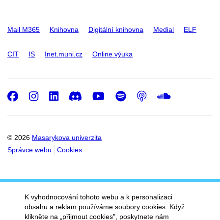
Mail M365
Knihovna
Digitální knihovna
Medial
ELF
CIT
IS
Inet.muni.cz
Online výuka
Facebook
Instagram
LinkedIn
Discord
Youtube
Spotify
Podcast
SoundC
© 2026
Masarykova univerzita
Správce webu
Cookies
K vyhodnocování tohoto webu a k personalizaci
obsahu a reklam používáme soubory cookies. Když
klikněte na „přijmout cookies", poskytnete nám