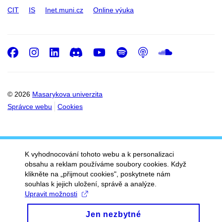
CIT
IS
Inet.muni.cz
Online výuka
Facebook
Instagram
LinkedIn
Discord
Youtube
Spotify
Podcast
SoundC
© 2026
Masarykova univerzita
Správce webu
Cookies
K vyhodnocování tohoto webu a k personalizaci
obsahu a reklam používáme soubory cookies. Když
klikněte na „přijmout cookies", poskytnete nám
souhlas k jejich uložení, správě a analýze.
Upravit možnosti
Jen nezbytné