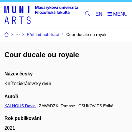
EN
Přehled publikací
Cour ducale ou royale
Cour ducale ou royale
Název česky
Knížecí/královský dvůr
Autoři
KALHOUS David
ZAWADZKI Tomasz
CSUKOVITS Enikő
Rok publikování
2021