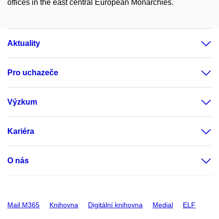
offices in the east central European Monarchies.
Aktuality
Pro uchazeče
Výzkum
Kariéra
O nás
Mail M365
Knihovna
Digitální knihovna
Medial
ELF