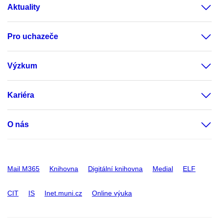
Aktuality
Pro uchazeče
Výzkum
Kariéra
O nás
Mail M365
Knihovna
Digitální knihovna
Medial
ELF
CIT
IS
Inet.muni.cz
Online výuka